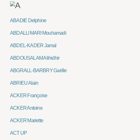
ABADIE Delphine
ABDALLI MARI Mouhamadi
ABDEL-KADER Jamal
ABDOUSALAM Alihidhir
ABGRALL-BARBRY Gaëlle
ABRIEU Alain
ACKER Françoise
ACKER Antoine
ACKER Mariette
ACT UP