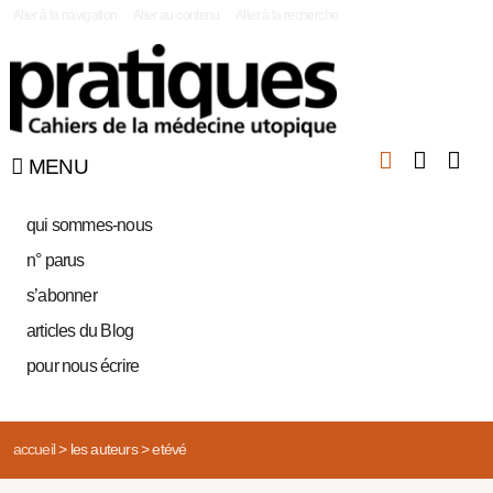
|
Aller à la navigation
Aller au contenu
Aller à la recherche
MENU
qui sommes-nous
n° parus
s’abonner
articles du Blog
pour nous écrire
accueil
>
les auteurs
>
etévé