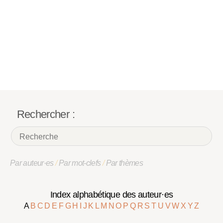
Rechercher :
Par auteur·es
/
Par mot-clefs
/
Par thèmes
Index alphabétique des auteur·es
A
B
C
D
E
F
G
H
I
J
K
L
M
N
O
P
Q
R
S
T
U
V
W
X
Y
Z