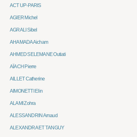
ACT UP-PARIS
AGIER Michel
AGRALI Sibel
AHAMADA Aicham
AHMED SELEMANE Outiati
AÏACH Pierre
AILLET Catherine
AIMONETTI Elin
ALAMI Zohra
ALESSANDRIN Arnaud
ALEXANDRA ET TANGUY