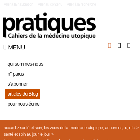
|
Aller à la navigation
Aller au contenu
Aller à la recherche
MENU
qui sommes-nous
n° parus
s’abonner
articles du Blog
pour nous écrire
accueil
>
santé et soin, les voies de la médecine utopique, annonces, lu, etc.
>
santé et soin au jour le jour
>