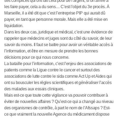
ses complices qui ont fait cela pour de l’argent, si on arrive à
les faire payer, cela a du sens… C’est l’objet du 3e procès. À
Marseille, il a été dit que c’est l’entreprise PIP qui aurait dû
payer, en tant que personne morale. Mais elle a été mise en
liquidation.
Dans les deux cas, juridique et médical, c’est une évidence de
rappeler que médecins et juges sont du côté du savoir, de leur
savoir du moins. Il faut se battre pour avoir un véritable accès à
l’information, et être en mesure de prendre les bonnes
décisions pour ce qui nous concerne.
La bataille pour l’information, c’est l’enjeu des associations de
patients comme la Ligue contre le cancer et surtout des
associations de lutte contre le sida comme Act Up et Aides qui
ont su bousculer les règles scientifiques et généraliser l’accès
des malades aux essais cliniques.
Mais est-ce que toute cette vigilance va pouvoir contribuer à
éviter de nouvelles affaires ? Qu’est-ce qui a changé au niveau
des organismes de contrôle, à part le nom de l’Afssaps ? Est-
ce que vraiment la nouvelle Agence du médicament dispose