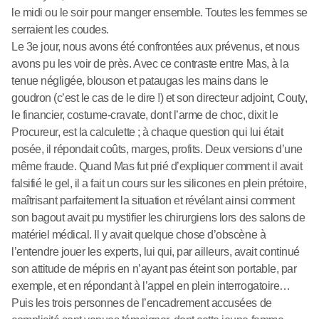
le midi ou le soir pour manger ensemble. Toutes les femmes se
serraient les coudes.
Le 3e jour, nous avons été confrontées aux prévenus, et nous
avons pu les voir de près. Avec ce contraste entre Mas, à la
tenue négligée, blouson et pataugas les mains dans le
goudron (c’est le cas de le dire !) et son directeur adjoint, Couty,
le financier, costume-cravate, dont l’arme de choc, dixit le
Procureur, est la calculette ; à chaque question qui lui était
posée, il répondait coûts, marges, profits. Deux versions d’une
même fraude. Quand Mas fut prié d’expliquer comment il avait
falsifié le gel, il a fait un cours sur les silicones en plein prétoire,
maîtrisant parfaitement la situation et révélant ainsi comment
son bagout avait pu mystifier les chirurgiens lors des salons de
matériel médical. Il y avait quelque chose d’obscène à
l’entendre jouer les experts, lui qui, par ailleurs, avait continué
son attitude de mépris en n’ayant pas éteint son portable, par
exemple, et en répondant à l’appel en plein interrogatoire…
Puis les trois personnes de l’encadrement accusées de