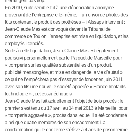
n’émergent pas trop.
En 2010, suite semble-t-il à une dénonciation anonyme
provenant de l’entreprise elle-même, – un envoi de photos des
fûts contenant le produit des prothèses – l’Afssaps intervient ;
Jean-Claude Mas est convoqué devant le Tribunal de
commerce de Toulon, l’entreprise est mise en liquidation, et les
employés licenciés.
Suite à cette liquidation, Jean-Claude Mas est également
poursuivi personnellement par le Parquet de Marseille pour
« tromperie sur les qualités substantielles d’un produit,
publicité mensongère, et mise en danger de la vie d’autrui »,
ce qui ne l’empêchera pas d’essayer de fonder en juin 2011
avec son fils une nouvelle société appelée « France Implants
technologie » ; cet essai échouera.
Jean-Claude Mas fait actuellement l’objet de trois procès : le
premier s’est tenu du 17 avril au 14 mai 2013 à Marseille, pour
« tromperie aggravée », procès dans lequel il a été condamné
ainsi que quatre membres de son encadrement. La
condamnation qui le concerne s’élève à 4 ans de prison ferme