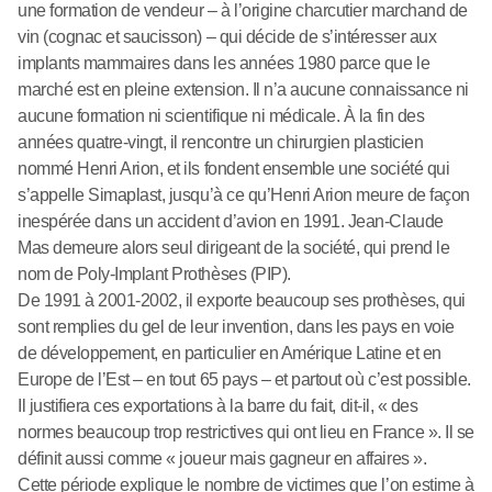
une formation de vendeur – à l’origine charcutier marchand de
vin (cognac et saucisson) – qui décide de s’intéresser aux
implants mammaires dans les années 1980 parce que le
marché est en pleine extension. Il n’a aucune connaissance ni
aucune formation ni scientifique ni médicale. À la fin des
années quatre-vingt, il rencontre un chirurgien plasticien
nommé Henri Arion, et ils fondent ensemble une société qui
s’appelle Simaplast, jusqu’à ce qu’Henri Arion meure de façon
inespérée dans un accident d’avion en 1991. Jean-Claude
Mas demeure alors seul dirigeant de la société, qui prend le
nom de Poly-Implant Prothèses (PIP).
De 1991 à 2001-2002, il exporte beaucoup ses prothèses, qui
sont remplies du gel de leur invention, dans les pays en voie
de développement, en particulier en Amérique Latine et en
Europe de l’Est – en tout 65 pays – et partout où c’est possible.
Il justifiera ces exportations à la barre du fait, dit-il, « des
normes beaucoup trop restrictives qui ont lieu en France ». Il se
définit aussi comme « joueur mais gagneur en affaires ».
Cette période explique le nombre de victimes que l’on estime à