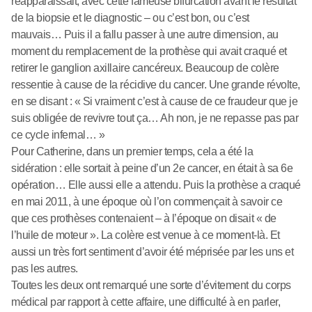
réapparaissait, avec cette fameuse bifurcation avant le résultat
de la biopsie et le diagnostic – ou c’est bon, ou c’est
mauvais… Puis il a fallu passer à une autre dimension, au
moment du remplacement de la prothèse qui avait craqué et
retirer le ganglion axillaire cancéreux. Beaucoup de colère
ressentie à cause de la récidive du cancer. Une grande révolte,
en se disant : « Si vraiment c’est à cause de ce fraudeur que je
suis obligée de revivre tout ça… Ah non, je ne repasse pas par
ce cycle infernal… »
Pour Catherine, dans un premier temps, cela a été la
sidération : elle sortait à peine d’un 2e cancer, en était à sa 6e
opération… Elle aussi elle a attendu. Puis la prothèse a craqué
en mai 2011, à une époque où l’on commençait à savoir ce
que ces prothèses contenaient – à l’époque on disait « de
l’huile de moteur ». La colère est venue à ce moment-là. Et
aussi un très fort sentiment d’avoir été méprisée par les uns et
pas les autres.
Toutes les deux ont remarqué une sorte d’évitement du corps
médical par rapport à cette affaire, une difficulté à en parler,