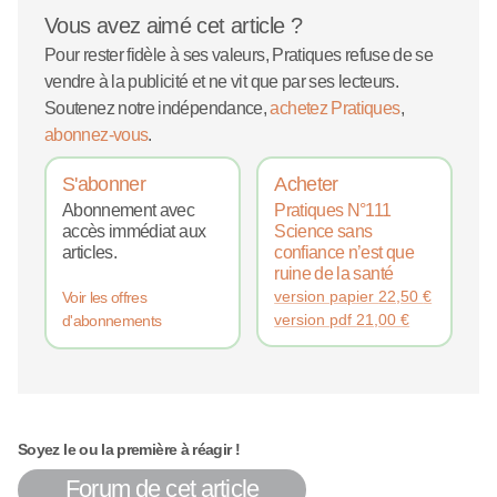
Vous avez aimé cet article ?
Pour rester fidèle à ses valeurs, Pratiques refuse de se
vendre à la publicité et ne vit que par ses lecteurs.
Soutenez notre indépendance,
achetez Pratiques
,
abonnez-vous
.
S'abonner
Acheter
Abonnement avec
Pratiques N°111
accès immédiat aux
Science sans
articles.
confiance n’est que
ruine de la santé
version papier
22,50
€
Voir les offres
version pdf
21,00
€
d'abonnements
Soyez le ou la première à réagir !
Forum de cet article