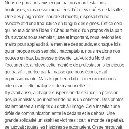
Nous ne pouvions exister que par nos manifestations
houleuses, sans cesse menacées d’être évacuées de la salle.
Une des plaignantes, sourde et muette, disposait d’une
avocate et d’une traductrice en langue des signes. Est-ce cela
qui nous a donné l’idée ? Chaque fois qu’un propos de la part
d’un avocat nous semblait juste et important, nous levions les
mains pour applaudir à la manière des sourds, et chaque fois
qu’un propos nous semblait inacceptable, nous mettions nos
pouces en bas. La presse présente, La Voix du Nord en
l’occurrence, a relevé cette manière de protestation silencieuse
qui paraît-il, portée par la masse que nous étions, était
impressionnante. Mais le greffier a fait circuler un mot nous
interdisant cette pratique « de marionnettes »…
Il y avait aussi, à chaque suspension de séance, la pression
des journalistes, pour obtenir de nous un entretien. Des photos
étaient prises au mépris du droit à l’image. Cela installait une
drôle de communication entre le dedans et le dehors. Une
grande solidarité unissait les victimes ; tout le monde se parlait,
se tutoyait ; toutes les histoires se racontaient. On se retrouvait