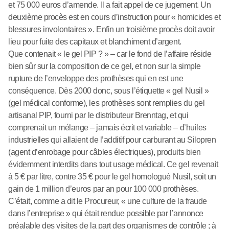
et 75 000 euros d’amende. Il a fait appel de ce jugement. Un
deuxième procès est en cours d’instruction pour « homicides et
blessures involontaires ». Enfin un troisième procès doit avoir
lieu pour fuite des capitaux et blanchiment d’argent.
Que contenait « le gel PIP ? » – car le fond de l’affaire réside
bien sûr sur la composition de ce gel, et non sur la simple
rupture de l’enveloppe des prothèses qui en est une
conséquence. Dès 2000 donc, sous l’étiquette « gel Nusil »
(gel médical conforme), les prothèses sont remplies du gel
artisanal PIP, fourni par le distributeur Brenntag, et qui
comprenait un mélange – jamais écrit et variable – d’huiles
industrielles qui allaient de l’additif pour carburant au Silopren
(agent d’enrobage pour câbles électriques), produits bien
évidemment interdits dans tout usage médical. Ce gel revenait
à 5 € par litre, contre 35 € pour le gel homologué Nusil, soit un
gain de 1 million d’euros par an pour 100 000 prothèses.
C’était, comme a dit le Procureur, « une culture de la fraude
dans l’entreprise » qui était rendue possible par l’annonce
préalable des visites de la part des organismes de contrôle ; à