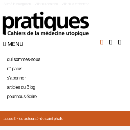
|
Aller à la navigation
Aller au contenu
Aller à la recherche
MENU
qui sommes-nous
n° parus
s’abonner
articles du Blog
pour nous écrire
accueil
>
les auteurs
>
de saint phalle