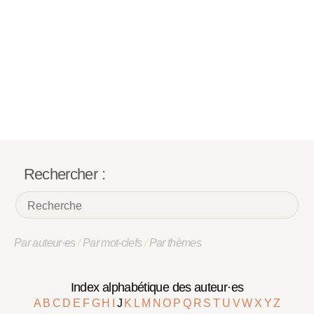
Rechercher :
Par auteur·es
/
Par mot-clefs
/
Par thèmes
Index alphabétique des auteur·es
A
B
C
D
E
F
G
H
I
J
K
L
M
N
O
P
Q
R
S
T
U
V
W
X
Y
Z