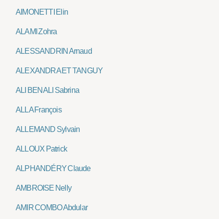
AIMONETTI Elin
ALAMI Zohra
ALESSANDRIN Arnaud
ALEXANDRA ET TANGUY
ALI BENALI Sabrina
ALLA François
ALLEMAND Sylvain
ALLOUX Patrick
ALPHANDÉRY Claude
AMBROISE Nelly
AMIR COMBO Abdular