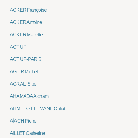
ACKER Françoise
ACKER Antoine
ACKER Mariette
ACT UP
ACT UP-PARIS
AGIER Michel
AGRALI Sibel
AHAMADA Aicham
AHMED SELEMANE Outiati
AÏACH Pierre
AILLET Catherine