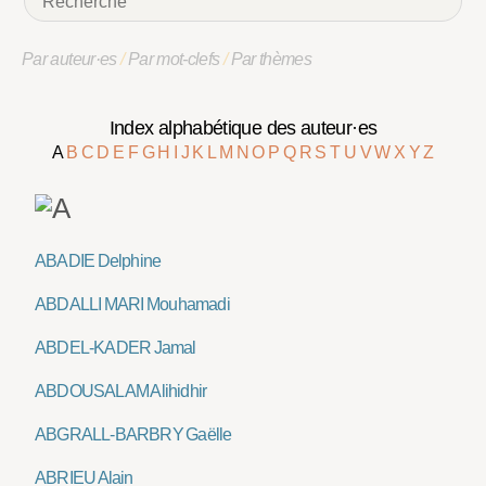
Par auteur·es
/
Par mot-clefs
/
Par thèmes
Index alphabétique des auteur·es
A
B
C
D
E
F
G
H
I
J
K
L
M
N
O
P
Q
R
S
T
U
V
W
X
Y
Z
ABADIE Delphine
ABDALLI MARI Mouhamadi
ABDEL-KADER Jamal
ABDOUSALAM Alihidhir
ABGRALL-BARBRY Gaëlle
ABRIEU Alain