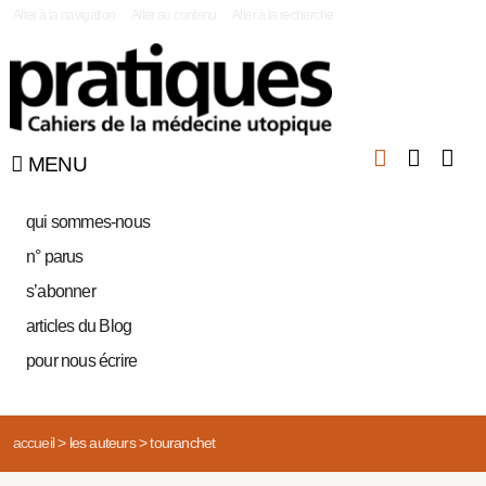
|
Aller à la navigation
Aller au contenu
Aller à la recherche
MENU
qui sommes-nous
n° parus
s’abonner
articles du Blog
pour nous écrire
accueil
>
les auteurs
>
touranchet