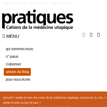
|
Aller à la navigation
Aller au contenu
Aller à la recherche
MENU
qui sommes-nous
n° parus
s’abonner
articles du Blog
pour nous écrire
accueil
>
santé et soin, les voies de la médecine utopique, annonces, lu, etc.
>
santé et soin au jour le jour
>