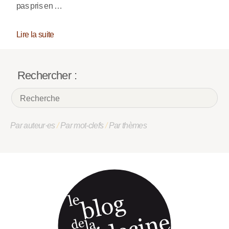
pas pris en …
Lire la suite
Rechercher :
Par auteur·es
/
Par mot-clefs
/
Par thèmes