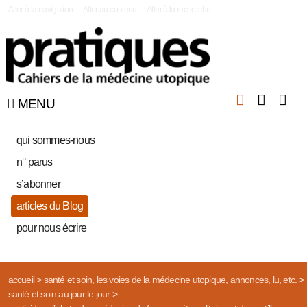
|
Aller à la navigation
Aller au contenu
Aller à la recherche
MENU
qui sommes-nous
n° parus
s’abonner
articles du Blog
pour nous écrire
accueil
>
santé et soin, les voies de la médecine utopique, annonces, lu, etc.
>
santé et soin au jour le jour
>