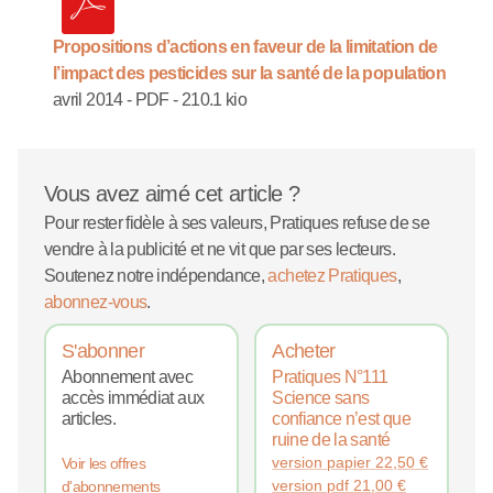
Propositions d’actions en faveur de la limitation de
l’impact des pesticides sur la santé de la population
avril 2014
-
PDF
-
210.1 kio
Vous avez aimé cet article ?
Pour rester fidèle à ses valeurs, Pratiques refuse de se
vendre à la publicité et ne vit que par ses lecteurs.
Soutenez notre indépendance,
achetez Pratiques
,
abonnez-vous
.
S'abonner
Acheter
Abonnement avec
Pratiques N°111
accès immédiat aux
Science sans
articles.
confiance n’est que
ruine de la santé
version papier
22,50
€
Voir les offres
version pdf
21,00
€
d'abonnements