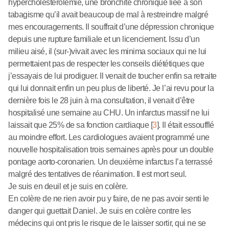
hypercholestérolémie, une bronchite chronique liée à son
tabagisme qu’il avait beaucoup de mal à restreindre malgré
mes encouragements. Il souffrait d’une dépression chronique
depuis une rupture familiale et un licenciement. Issu d’un
milieu aisé, il (sur-)vivait avec les minima sociaux qui ne lui
permettaient pas de respecter les conseils diététiques que
j’essayais de lui prodiguer. Il venait de toucher enfin sa retraite
qui lui donnait enfin un peu plus de liberté. Je l’ai revu pour la
dernière fois le 28 juin à ma consultation, il venait d’être
hospitalisé une semaine au CHU. Un infarctus massif ne lui
laissait que 25% de sa fonction cardiaque
[
3
]
. Il était essoufflé
au moindre effort. Les cardiologues avaient programmé une
nouvelle hospitalisation trois semaines après pour un double
pontage aorto-coronarien. Un deuxième infarctus l’a terrassé
malgré des tentatives de réanimation. Il est mort seul.
Je suis en deuil et je suis en colère.
En colère de ne rien avoir pu y faire, de ne pas avoir senti le
danger qui guettait Daniel. Je suis en colère contre les
médecins qui ont pris le risque de le laisser sortir, qui ne se