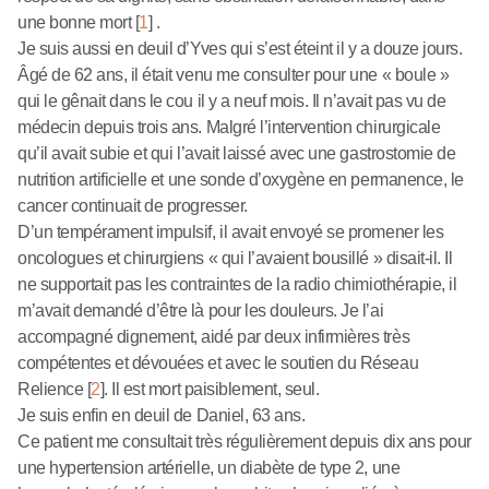
une bonne mort
[
1
]
.
Je suis aussi en deuil d’Yves qui s’est éteint il y a douze jours.
Âgé de 62 ans, il était venu me consulter pour une « boule »
qui le gênait dans le cou il y a neuf mois. Il n’avait pas vu de
médecin depuis trois ans. Malgré l’intervention chirurgicale
qu’il avait subie et qui l’avait laissé avec une gastrostomie de
nutrition artificielle et une sonde d’oxygène en permanence, le
cancer continuait de progresser.
D’un tempérament impulsif, il avait envoyé se promener les
oncologues et chirurgiens « qui l’avaient bousillé » disait-il. Il
ne supportait pas les contraintes de la radio chimiothérapie, il
m’avait demandé d’être là pour les douleurs. Je l’ai
accompagné dignement, aidé par deux infirmières très
compétentes et dévouées et avec le soutien du Réseau
Relience
[
2
]
. Il est mort paisiblement, seul.
Je suis enfin en deuil de Daniel, 63 ans.
Ce patient me consultait très régulièrement depuis dix ans pour
une hypertension artérielle, un diabète de type 2, une