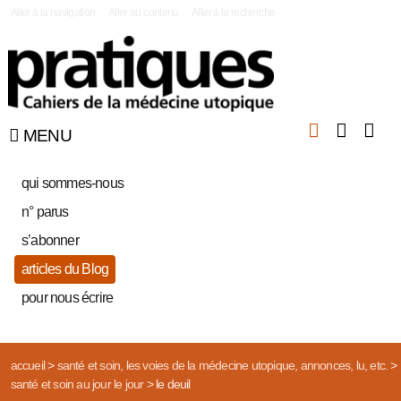
|
Aller à la navigation
Aller au contenu
Aller à la recherche
MENU
qui sommes-nous
n° parus
s’abonner
articles du Blog
pour nous écrire
accueil
>
santé et soin, les voies de la médecine utopique, annonces, lu, etc.
>
santé et soin au jour le jour
>
le deuil