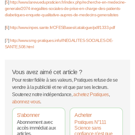
[
5
]
http://www.larevuedupraticien.fr/index.php/recherche-en-medecine-
generale/2074-inegalites-sociales-de-prise-en-charge-des-patients-
diabetiques-enquete-qualitative-aupres-de-medecins-generalistes
[
6
]
http://www.inpes.sante.fr/CFESBases/catalogue/pdf/1333.pdf
[
7
]
http://www.smg-pratiques.info/INEGALITES-SOCIALES-DE-
SANTE,508.html
Vous avez aimé cet article ?
Pour rester fidèle à ses valeurs, Pratiques refuse de se
vendre à la publicité et ne vit que par ses lecteurs.
Soutenez notre indépendance,
achetez Pratiques
,
abonnez-vous
.
S'abonner
Acheter
Abonnement avec
Pratiques N°111
accès immédiat aux
Science sans
articles.
confiance n’est que