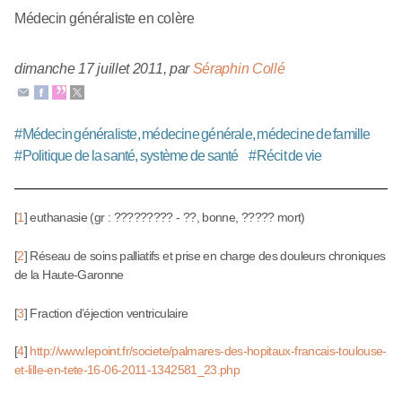
Médecin généraliste en colère
dimanche 17 juillet 2011
,
par
Séraphin Collé
#
Médecin généraliste, médecine générale, médecine de famille
#
Politique de la santé, système de santé
#
Récit de vie
[
1
]
euthanasie (gr : ????????? - ??, bonne, ????? mort)
[
2
]
Réseau de soins palliatifs et prise en charge des douleurs chroniques
de la Haute-Garonne
[
3
]
Fraction d’éjection ventriculaire
[
4
]
http://www.lepoint.fr/societe/palmares-des-hopitaux-francais-toulouse-
et-lille-en-tete-16-06-2011-1342581_23.php