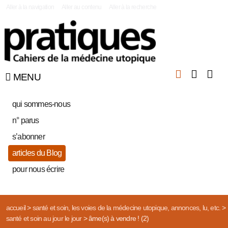
|
Aller à la navigation
Aller au contenu
Aller à la recherche
MENU
qui sommes-nous
n° parus
s’abonner
articles du Blog
pour nous écrire
accueil
>
santé et soin, les voies de la médecine utopique, annonces, lu, etc.
>
santé et soin au jour le jour
>
âme(s) à vendre ! (2)