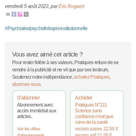
vendredi 5 août 2022
,
par
Éric Bogaert
#
Psychiatrie/psychothérapie institutionnelle
Vous avez aimé cet article ?
Pour rester fidèle à ses valeurs, Pratiques refuse de se
vendre à la publicité et ne vit que par ses lecteurs.
Soutenez notre indépendance,
achetez Pratiques
,
abonnez-vous
.
S'abonner
Acheter
Abonnement avec
Pratiques N°111
accès immédiat aux
Science sans
articles.
confiance n’est que
ruine de la santé
version papier
22,50
€
Voir les offres
version pdf
21,00
€
d'abonnements