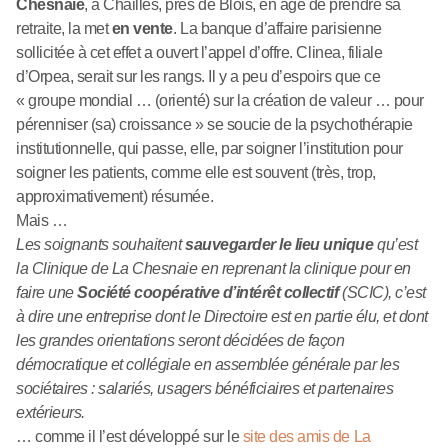
Chesnaie
, à Chailles, près de Blois, en âge de prendre sa
retraite, la met
en vente
. La banque d’affaire parisienne
sollicitée à cet effet a ouvert l’appel d’offre. Clinea, filiale
d’Orpea, serait sur les rangs. Il y a peu d’espoirs que ce
« groupe mondial … (orienté) sur la création de valeur … pour
pérenniser (sa) croissance » se soucie de la psychothérapie
institutionnelle, qui passe, elle, par soigner l’institution pour
soigner les patients, comme elle est souvent (très, trop,
approximativement) résumée.
Mais …
Les soignants souhaitent
sauvegarder le lieu unique
qu’est
la Clinique de La Chesnaie en reprenant la clinique pour en
faire une
Société coopérative d’intérêt collectif
(SCIC), c’est
à dire une entreprise dont le Directoire est en partie élu, et dont
les grandes orientations seront décidées de façon
démocratique et collégiale en assemblée générale par les
sociétaires : salariés, usagers bénéficiaires et partenaires
extérieurs.
… comme il l’est développé sur le
site des amis de La