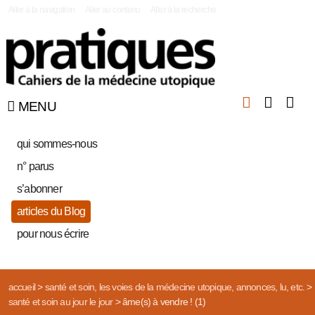
|
Aller à la navigation
Aller au contenu
Aller à la recherche
MENU
qui sommes-nous
n° parus
s’abonner
articles du Blog
pour nous écrire
accueil
>
santé et soin, les voies de la médecine utopique, annonces, lu, etc.
>
santé et soin au jour le jour
>
âme(s) à vendre ! (1)