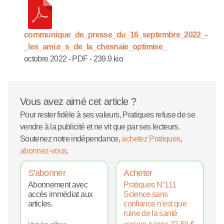
communique_de_presse_du_16_septembre_2022_-
_les_ami.e_s_de_la_chesnaie_optimise_
octobre 2022
-
PDF
-
239.9 kio
Vous avez aimé cet article ?
Pour rester fidèle à ses valeurs, Pratiques refuse de se
vendre à la publicité et ne vit que par ses lecteurs.
Soutenez notre indépendance,
achetez Pratiques
,
abonnez-vous
.
S'abonner
Acheter
Abonnement avec
Pratiques N°111
accès immédiat aux
Science sans
articles.
confiance n’est que
ruine de la santé
version papier
22,50
€
Voir les offres