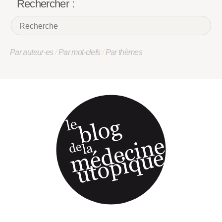
Rechercher :
Par auteur·es
/
Par mot-clefs
/
Par thèmes