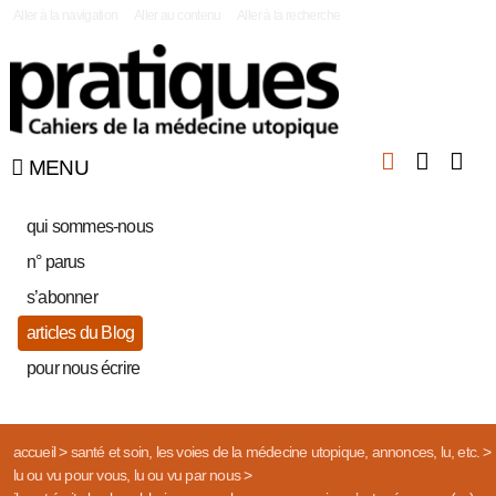
|
Aller à la navigation
Aller au contenu
Aller à la recherche
MENU
qui sommes-nous
n° parus
s’abonner
articles du Blog
pour nous écrire
accueil
>
santé et soin, les voies de la médecine utopique, annonces, lu, etc.
>
lu ou vu pour vous, lu ou vu par nous
>