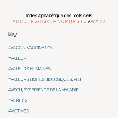
Index alphabétique des mots clefs
A
B
C
D
E
F
G
H
I
J
K
L
M
N
O
P
Q
R
S
T
U
V
W
X
Y
Z
#VACCIN, VACCINATION
#VALEUR
#VALEURS HUMAINES
#VALEURS LIMITES BIOLOGIQUES, VLB
#VÉCU, EXPÉRIENCE DE LA MALADIE
#VÉRITÉS
#VICTIMES