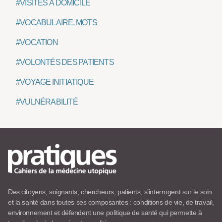
#VISITES À DOMICILE
#VOCABULAIRE, MOTS
#VOCATION
#VOLONTÉS DES PATIENTS
#VOYAGE INITIATIQUE
#VULNÉRABILITÉ
Des citoyens, soignants, chercheurs, patients, s’interrogent sur le soin
et la santé dans toutes ses composantes : conditions de vie, de travail,
environnement et défendent une politique de santé qui permette à