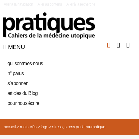
|
Aller à la navigation
Aller au contenu
Aller à la recherche
MENU
qui sommes-nous
n° parus
s’abonner
articles du Blog
pour nous écrire
accueil
>
mots-clés
>
tags
>
stress, stress post-traumatique