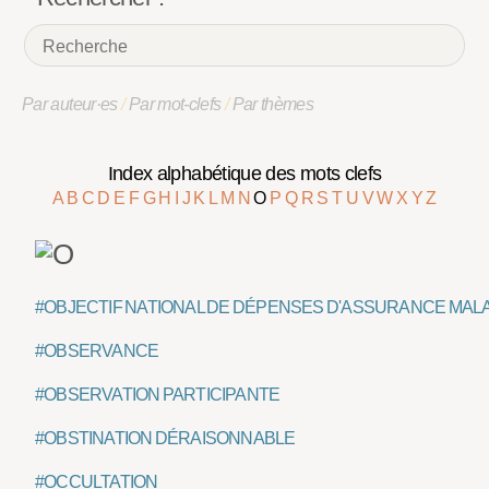
Par auteur·es
/
Par mot-clefs
/
Par thèmes
Index alphabétique des mots clefs
A
B
C
D
E
F
G
H
I
J
K
L
M
N
O
P
Q
R
S
T
U
V
W
X
Y
Z
#OBJECTIF NATIONAL DE DÉPENSES D'ASSURANCE MAL
#OBSERVANCE
#OBSERVATION PARTICIPANTE
#OBSTINATION DÉRAISONNABLE
#OCCULTATION