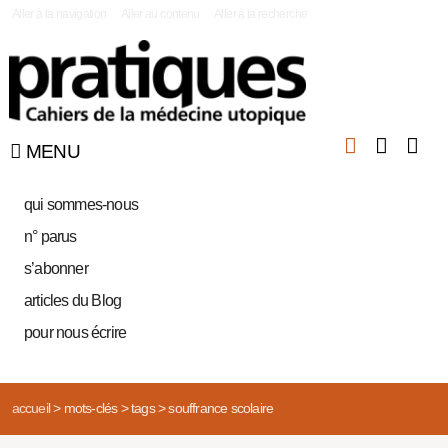
|
Aller à la navigation
Aller au contenu
Aller à la recherche
MENU
qui sommes-nous
n° parus
s’abonner
articles du Blog
pour nous écrire
accueil
>
mots-clés
>
tags
>
souffrance scolaire