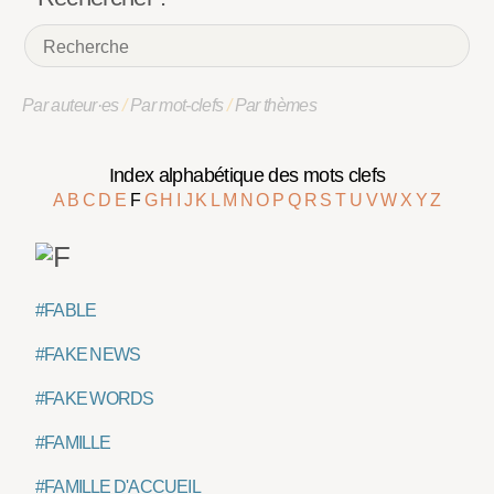
Par auteur·es
/
Par mot-clefs
/
Par thèmes
Index alphabétique des mots clefs
A
B
C
D
E
F
G
H
I
J
K
L
M
N
O
P
Q
R
S
T
U
V
W
X
Y
Z
#FABLE
#FAKE NEWS
#FAKE WORDS
#FAMILLE
#FAMILLE D'ACCUEIL