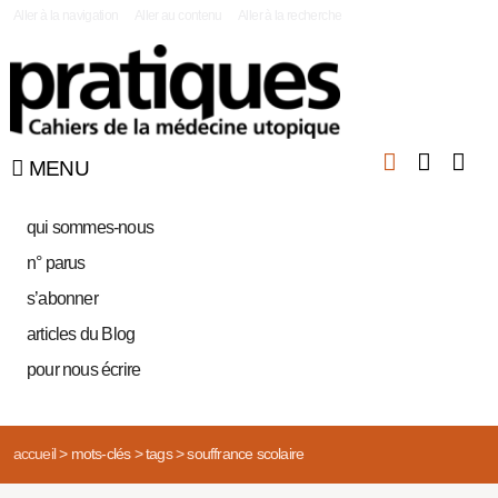
|
Aller à la navigation
Aller au contenu
Aller à la recherche
MENU
qui sommes-nous
n° parus
s’abonner
articles du Blog
pour nous écrire
accueil
>
mots-clés
>
tags
>
souffrance scolaire