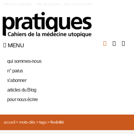
|
Aller à la navigation
Aller au contenu
Aller à la recherche
MENU
qui sommes-nous
n° parus
s’abonner
articles du Blog
pour nous écrire
accueil
>
mots-clés
>
tags
>
flexibilité