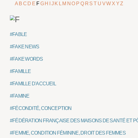
A
B
C
D
E
F
G
H
I
J
K
L
M
N
O
P
Q
R
S
T
U
V
W
X
Y
Z
#FABLE
#FAKE NEWS
#FAKE WORDS
#FAMILLE
#FAMILLE D'ACCUEIL
#FAMINE
#FÉCONDITÉ, CONCEPTION
#FÉDÉRATION FRANÇAISE DES MAISONS DE SANTÉ ET P
#FEMME, CONDITION FÉMININE, DROIT DES FEMMES