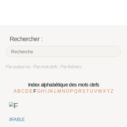
Rechercher :
Par auteur·es
/
Par mot-clefs
/
Par thèmes
Index alphabétique des mots clefs
A
B
C
D
E
F
G
H
I
J
K
L
M
N
O
P
Q
R
S
T
U
V
W
X
Y
Z
#FABLE