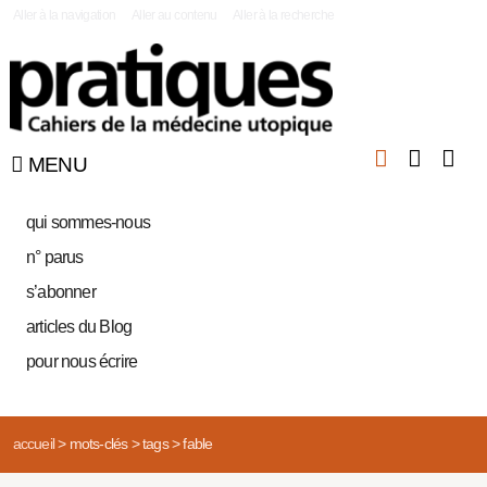
|
Aller à la navigation
Aller au contenu
Aller à la recherche
MENU
qui sommes-nous
n° parus
s’abonner
articles du Blog
pour nous écrire
accueil
>
mots-clés
>
tags
>
fable