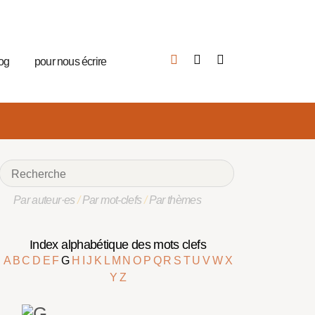
log
pour nous écrire
Par auteur·es
/
Par mot-clefs
/
Par thèmes
Index alphabétique des mots clefs
A
B
C
D
E
F
G
H
I
J
K
L
M
N
O
P
Q
R
S
T
U
V
W
X
Y
Z