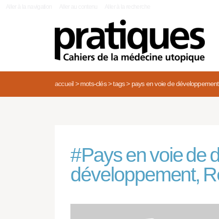
|
Aller à la navigation
Aller au contenu
Aller à la recherche
accueil
>
mots-clés
>
tags
>
pays en voie de développement,
#
Pays en voie de
développement, R