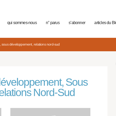
qui sommes-nous
n° parus
s’abonner
articles du B
 sous développement, relations nord-sud
 développement, Sous
elations Nord-Sud