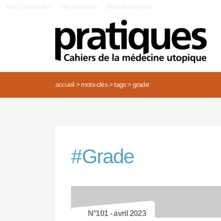
|
Aller à la navigation
Aller au contenu
Aller à la recherche
accueil
>
mots-clés
>
tags
>
grade
#
Grade
N°101 - avril 2023