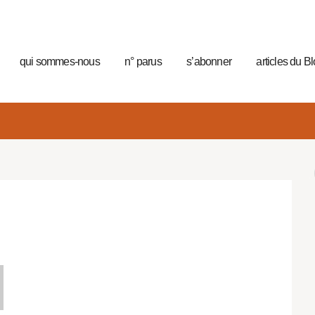
qui sommes-nous
n° parus
s’abonner
articles du B