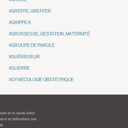
#GREFFE, GREFFER
#GRIPPE A
#GROSSESSE, GESTATION, MATERNITÉ
#GROUPE DE PAROLE
#GUÉRISSEUR
#GUERRE
#GYNÉCOLOGIE OBSTÉTRIQUE
 soin et la santé dans
ement et défendent une
té.