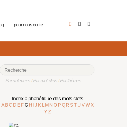
log
pour nous écrire
Par auteur·es
/
Par mot-clefs
/
Par thèmes
Index alphabétique des mots clefs
A
B
C
D
E
F
G
H
I
J
K
L
M
N
O
P
Q
R
S
T
U
V
W
X
Y
Z