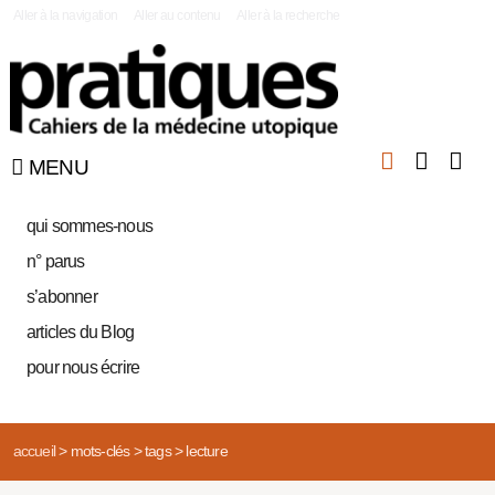
|
Aller à la navigation
Aller au contenu
Aller à la recherche
MENU
qui sommes-nous
n° parus
s’abonner
articles du Blog
pour nous écrire
accueil
>
mots-clés
>
tags
>
lecture