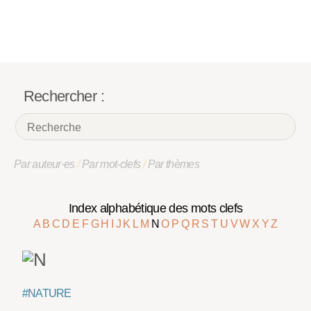
Rechercher :
Par auteur·es
/
Par mot-clefs
/
Par thèmes
Index alphabétique des mots clefs
A
B
C
D
E
F
G
H
I
J
K
L
M
N
O
P
Q
R
S
T
U
V
W
X
Y
Z
#NATURE