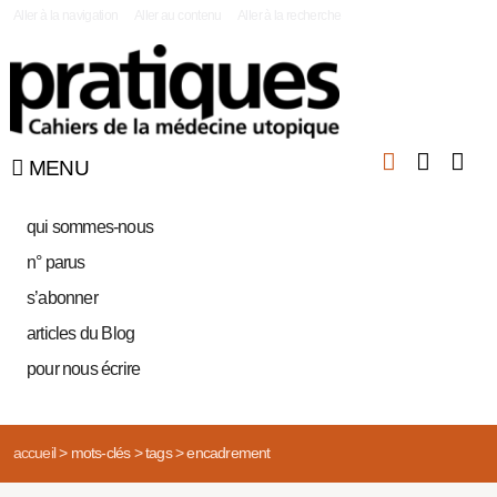
|
Aller à la navigation
Aller au contenu
Aller à la recherche
MENU
qui sommes-nous
n° parus
s’abonner
articles du Blog
pour nous écrire
accueil
>
mots-clés
>
tags
>
encadrement