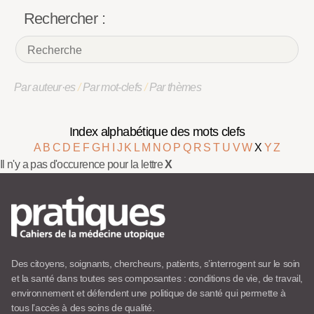
Rechercher :
Par auteur·es
/
Par mot-clefs
/
Par thèmes
Index alphabétique des mots clefs
A
B
C
D
E
F
G
H
I
J
K
L
M
N
O
P
Q
R
S
T
U
V
W
X
Y
Z
Il n'y a pas d'occurence pour la lettre
X
Des citoyens, soignants, chercheurs, patients, s’interrogent sur le soin
et la santé dans toutes ses composantes : conditions de vie, de travail,
environnement et défendent une politique de santé qui permette à
tous l’accès à des soins de qualité.