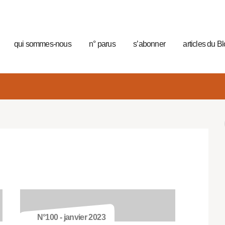
qui sommes-nous
n° parus
s’abonner
articles du B
N°100 - janvier 2023