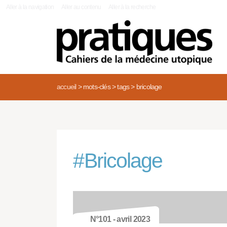
|
Aller à la navigation
Aller au contenu
Aller à la recherche
accueil
>
mots-clés
>
tags
>
bricolage
#
Bricolage
N°101 - avril 2023