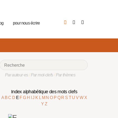
log
pour nous écrire
Par auteur·es
/
Par mot-clefs
/
Par thèmes
Index alphabétique des mots clefs
A
B
C
D
E
F
G
H
I
J
K
L
M
N
O
P
Q
R
S
T
U
V
W
X
Y
Z