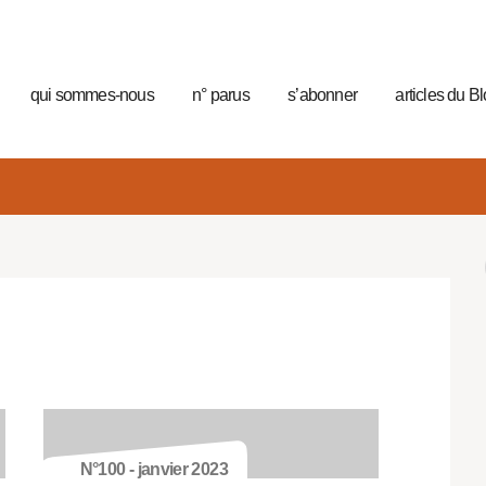
qui sommes-nous
n° parus
s’abonner
articles du B
N°100 - janvier 2023