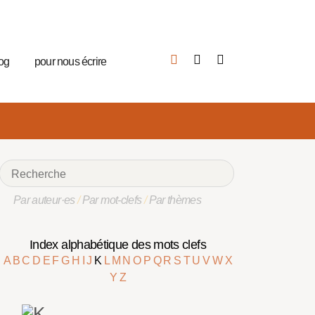
log
pour nous écrire
Par auteur·es
/
Par mot-clefs
/
Par thèmes
Index alphabétique des mots clefs
A
B
C
D
E
F
G
H
I
J
K
L
M
N
O
P
Q
R
S
T
U
V
W
X
Y
Z