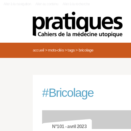
|
Aller à la navigation
Aller au contenu
Aller à la recherche
accueil
>
mots-clés
>
tags
>
bricolage
#
Bricolage
N°101 - avril 2023