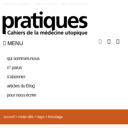
|
Aller à la navigation
Aller au contenu
Aller à la recherche
MENU
qui sommes-nous
n° parus
s’abonner
articles du Blog
pour nous écrire
accueil
>
mots-clés
>
tags
>
bricolage