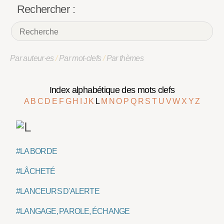
Rechercher :
Par auteur·es
/
Par mot-clefs
/
Par thèmes
Index alphabétique des mots clefs
A
B
C
D
E
F
G
H
I
J
K
L
M
N
O
P
Q
R
S
T
U
V
W
X
Y
Z
#LA BORDE
#LÂCHETÉ
#LANCEURS D'ALERTE
#LANGAGE, PAROLE, ÉCHANGE