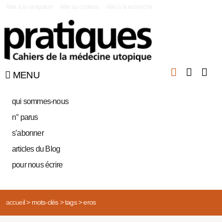
|
Aller à la navigation
Aller au contenu
Aller à la recherche
MENU
qui sommes-nous
n° parus
s’abonner
articles du Blog
pour nous écrire
accueil
>
mots-clés
>
tags
>
eros