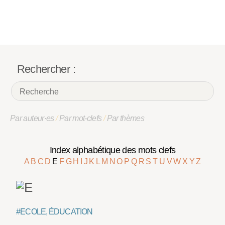
Rechercher :
Par auteur·es
/
Par mot-clefs
/
Par thèmes
Index alphabétique des mots clefs
A
B
C
D
E
F
G
H
I
J
K
L
M
N
O
P
Q
R
S
T
U
V
W
X
Y
Z
#ECOLE, ÉDUCATION