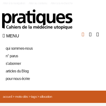
|
Aller à la navigation
Aller au contenu
Aller à la recherche
MENU
qui sommes-nous
n° parus
s’abonner
articles du Blog
pour nous écrire
accueil
>
mots-clés
>
tags
>
allocation