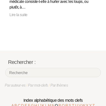
médicale consiste-t-elle à hurler avec les loups, ou
plutôt, à…
Lire la suite
Rechercher :
Par auteur·es
/
Par mot-clefs
/
Par thèmes
Index alphabétique des mots clefs
A
B
C
D
E
F
G
H
I
J
K
L
M
N
O
P
Q
R
S
T
U
V
W
X
Y
Z