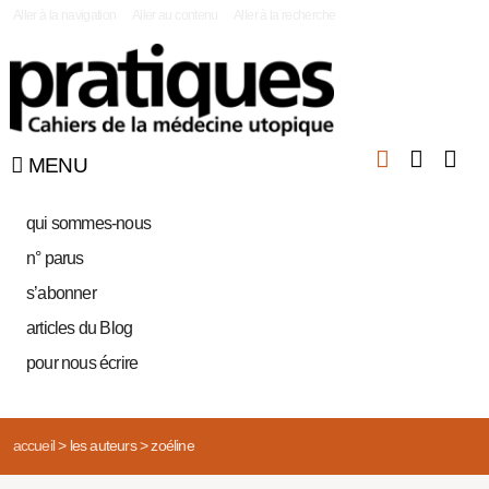
|
Aller à la navigation
Aller au contenu
Aller à la recherche
MENU
qui sommes-nous
n° parus
s’abonner
articles du Blog
pour nous écrire
accueil
>
les auteurs
>
zoéline