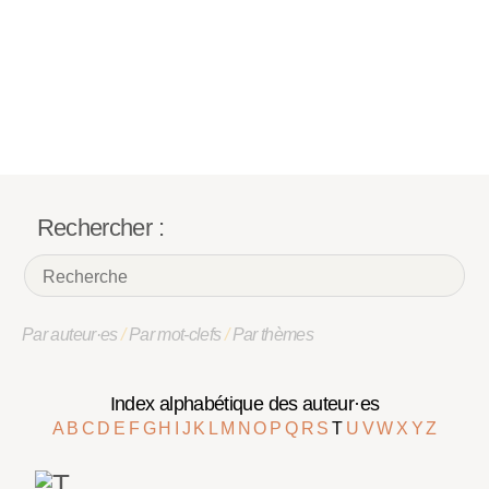
Rechercher :
Par auteur·es
/
Par mot-clefs
/
Par thèmes
Index alphabétique des auteur·es
A
B
C
D
E
F
G
H
I
J
K
L
M
N
O
P
Q
R
S
T
U
V
W
X
Y
Z