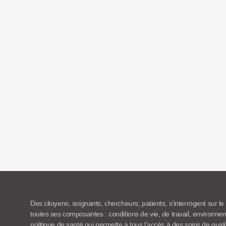
Des citoyens, soignants, chercheurs, patients, s’interrogent sur le
toutes ses composantes : conditions de vie, de travail, environn
politique de santé qui permette à tous l’accès à des soins de quali