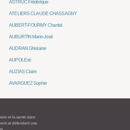
ASTRUC Frédérique
ATELIERS CLAUDE CHASSAGNY
AUBERT-FOURMY Chantal
AUBURTIN Marie-José
AUDRAN Ghislaine
AUPOL Eric
AUZIAS Claire
AVARGUEZ Sophie
 soin et la santé dans
ement et défendent une
té.