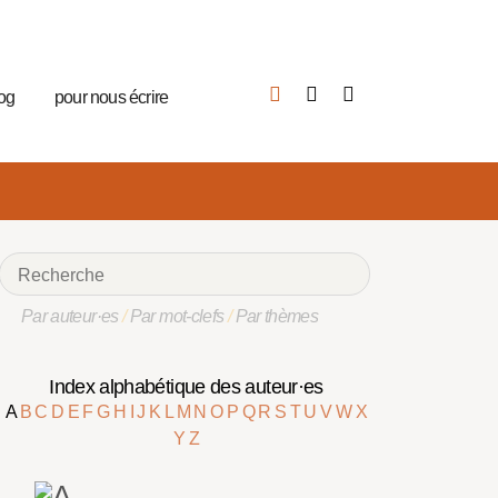
log
pour nous écrire
Par auteur·es
/
Par mot-clefs
/
Par thèmes
Index alphabétique des auteur·es
A
B
C
D
E
F
G
H
I
J
K
L
M
N
O
P
Q
R
S
T
U
V
W
X
Y
Z