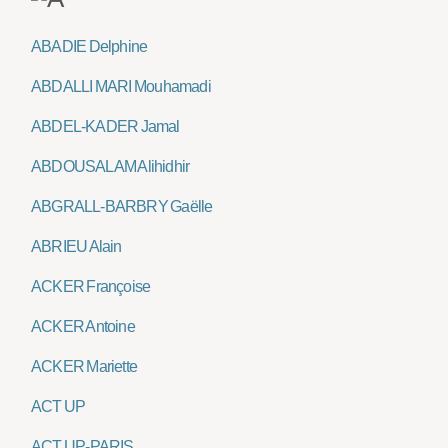
ABADIE Delphine
ABDALLI MARI Mouhamadi
ABDEL-KADER Jamal
ABDOUSALAM Alihidhir
ABGRALL-BARBRY Gaëlle
ABRIEU Alain
ACKER Françoise
ACKER Antoine
ACKER Mariette
ACT UP
ACT UP-PARIS