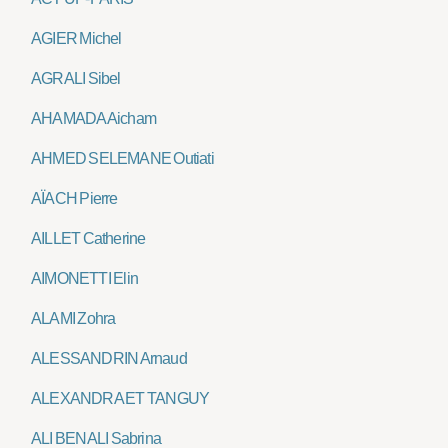
AGIER Michel
AGRALI Sibel
AHAMADA Aicham
AHMED SELEMANE Outiati
AÏACH Pierre
AILLET Catherine
AIMONETTI Elin
ALAMI Zohra
ALESSANDRIN Arnaud
ALEXANDRA ET TANGUY
ALI BENALI Sabrina