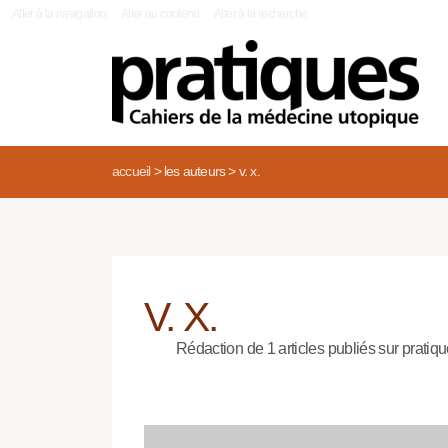
|
Aller à la navigation
Aller au contenu
Aller à la recherche
accueil
>
les auteurs
>
v. x.
V. X.
Rédaction de 1 articles publiés sur pratiqu