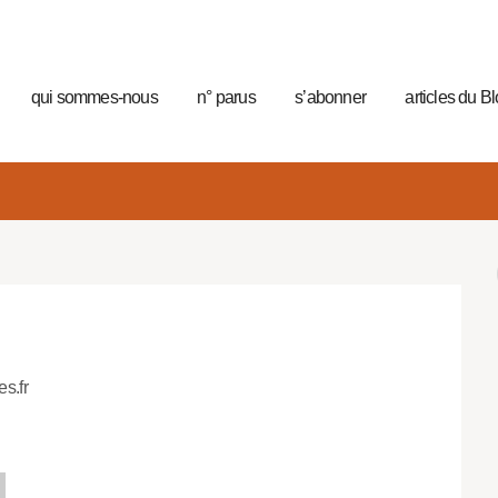
qui sommes-nous
n° parus
s’abonner
articles du B
es.fr