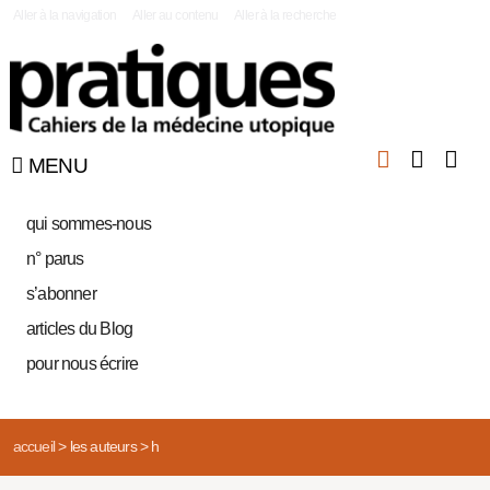
|
Aller à la navigation
Aller au contenu
Aller à la recherche
MENU
qui sommes-nous
n° parus
s’abonner
articles du Blog
pour nous écrire
accueil
>
les auteurs
>
h