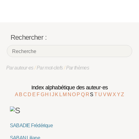
Rechercher :
Par auteur·es
/
Par mot-clefs
/
Par thèmes
Index alphabétique des auteur·es
A
B
C
D
E
F
G
H
I
J
K
L
M
N
O
P
Q
R
S
T
U
V
W
X
Y
Z
SABADIE Frédérique
SABAN Liliane