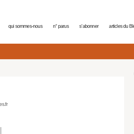
qui sommes-nous
n° parus
s’abonner
articles du B
i
es.fr