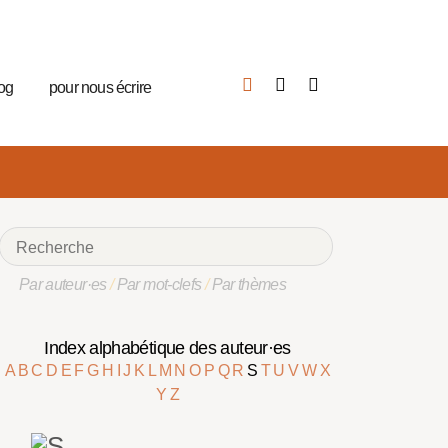
log
pour nous écrire
Par auteur·es
/
Par mot-clefs
/
Par thèmes
Index alphabétique des auteur·es
A
B
C
D
E
F
G
H
I
J
K
L
M
N
O
P
Q
R
S
T
U
V
W
X
Y
Z