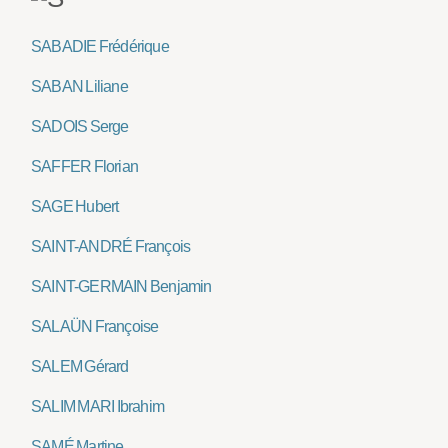
SABADIE Frédérique
SABAN Liliane
SADOIS Serge
SAFFER Florian
SAGE Hubert
SAINT-ANDRÉ François
SAINT-GERMAIN Benjamin
SALAÜN Françoise
SALEM Gérard
SALIM MARI Ibrahim
SAMÉ Martine