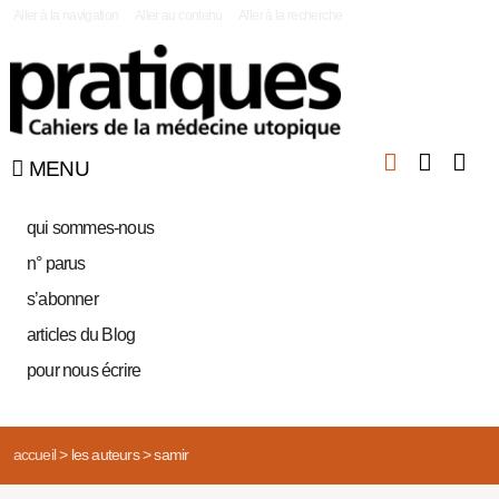
|
Aller à la navigation
Aller au contenu
Aller à la recherche
MENU
qui sommes-nous
n° parus
s’abonner
articles du Blog
pour nous écrire
accueil
>
les auteurs
>
samir