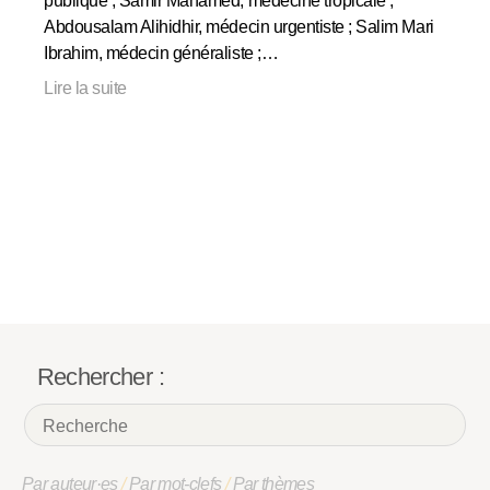
publique ; Samir Mahamed, médecine tropicale ;
Abdousalam Alihidhir, médecin urgentiste ; Salim Mari
Ibrahim, médecin généraliste ;…
Lire la suite
Rechercher :
Par auteur·es
/
Par mot-clefs
/
Par thèmes