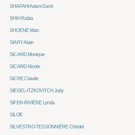
SHAFAHI Aslam Sami
SHIH Rabia
SHOENE Marc
SIARY Alain
SICARD Monique
SICARD Nicole
SICRE Claude
SIEGEL-ITZKOVITCH Judy
SIFER-RIVIÈRE Lynda
SILOE
SILVESTRO-TESSONNIÈRE Christel