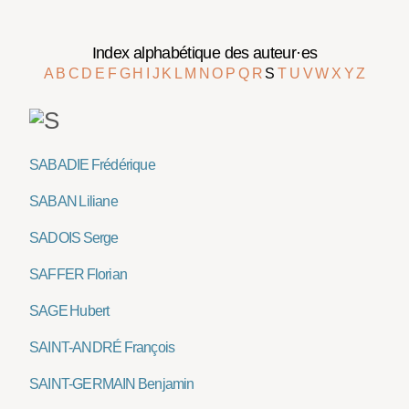
Index alphabétique des auteur·es
A
B
C
D
E
F
G
H
I
J
K
L
M
N
O
P
Q
R
S
T
U
V
W
X
Y
Z
SABADIE Frédérique
SABAN Liliane
SADOIS Serge
SAFFER Florian
SAGE Hubert
SAINT-ANDRÉ François
SAINT-GERMAIN Benjamin