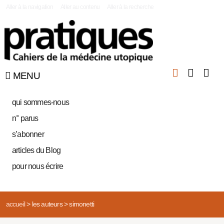
|
Aller à la navigation
Aller au contenu
Aller à la recherche
MENU
qui sommes-nous
n° parus
s’abonner
articles du Blog
pour nous écrire
accueil
>
les auteurs
>
simonetti