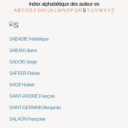
Index alphabétique des auteur·es
A
B
C
D
E
F
G
H
I
J
K
L
M
N
O
P
Q
R
S
T
U
V
W
X
Y
Z
SABADIE Frédérique
SABAN Liliane
SADOIS Serge
SAFFER Florian
SAGE Hubert
SAINT-ANDRÉ François
SAINT-GERMAIN Benjamin
SALAÜN Françoise