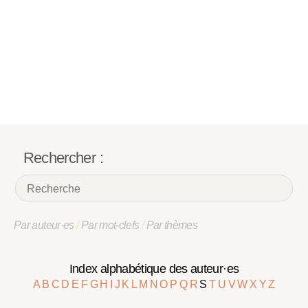
Rechercher :
Par auteur·es
/
Par mot-clefs
/
Par thèmes
Index alphabétique des auteur·es
A
B
C
D
E
F
G
H
I
J
K
L
M
N
O
P
Q
R
S
T
U
V
W
X
Y
Z