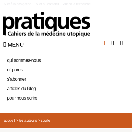
|
Aller à la navigation
Aller au contenu
Aller à la recherche
MENU
qui sommes-nous
n° parus
s’abonner
articles du Blog
pour nous écrire
accueil
>
les auteurs
>
soulié