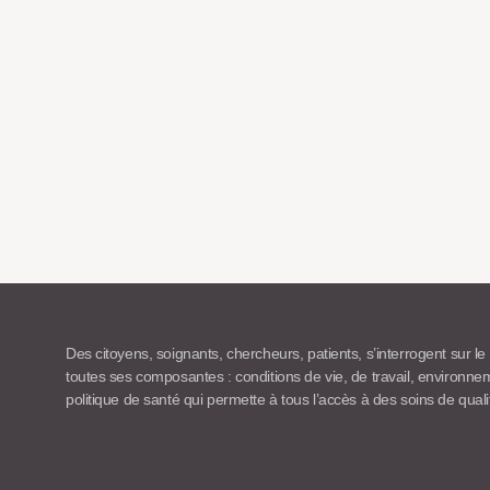
Des citoyens, soignants, chercheurs, patients, s’interrogent sur le
toutes ses composantes : conditions de vie, de travail, environn
politique de santé qui permette à tous l’accès à des soins de quali