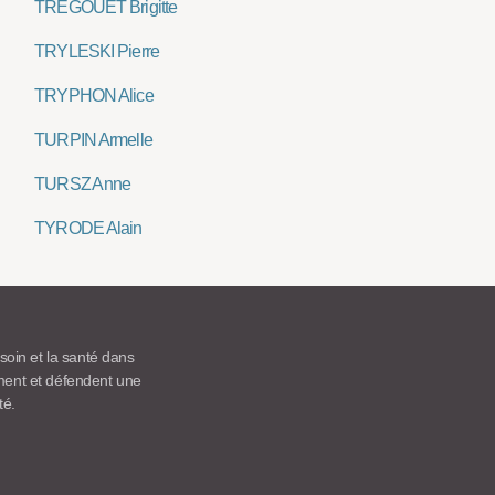
TREGOUET Brigitte
TRYLESKI Pierre
TRYPHON Alice
TURPIN Armelle
TURSZ Anne
TYRODE Alain
 soin et la santé dans
ement et défendent une
té.