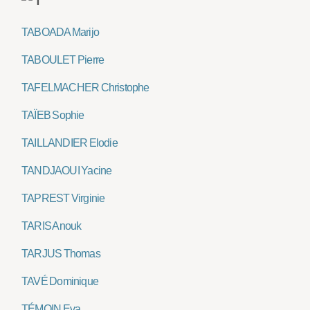
TABOADA Marijo
TABOULET Pierre
TAFELMACHER Christophe
TAÏEB Sophie
TAILLANDIER Elodie
TANDJAOUI Yacine
TAPREST Virginie
TARIS Anouk
TARJUS Thomas
TAVÉ Dominique
TÉMOIN Eva