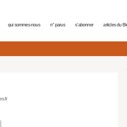
qui sommes-nous
n° parus
s’abonner
articles du B
es.fr