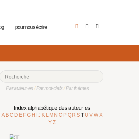
log
pour nous écrire
Par auteur·es
/
Par mot-clefs
/
Par thèmes
Index alphabétique des auteur·es
A
B
C
D
E
F
G
H
I
J
K
L
M
N
O
P
Q
R
S
T
U
V
W
X
Y
Z