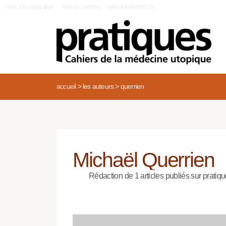
|
Aller à la navigation
Aller au contenu
Aller à la recherche
accueil
>
les auteurs
>
querrien
Michaël Querrien
Rédaction de 1 articles publiés sur pratiqu