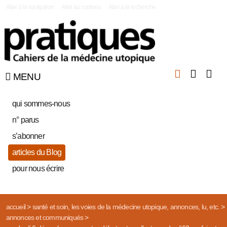
|
Aller à la navigation
Aller au contenu
Aller à la recherche
MENU
qui sommes-nous
n° parus
s’abonner
articles du Blog
pour nous écrire
accueil
>
santé et soin, les voies de la médecine utopique, annonces, lu, etc.
>
annonces et communiqués
>