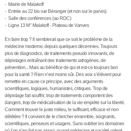
- Mairie de Malakoff
- Entrée au 22 bis rue Béranger (et non sur le parvis)
- Salle des conférences (au RDC)
- Ligne 13 M° Malakoff - Plateau de Vanves
En faire trop ? Il semblerait que ce soit le problème de la
médecine moderne, depuis quelques décennies. Toujours
plus de diagnostics, de traitements pseudo innovants, de
dépistages entraînant des traitements iatrogènes, de
prévention... Mais au bénéfice de qui et est-ce toujours bon
pour la santé ? Rien n’est moins sûr. Des voix s’élèvent pour
remettre en cause ce principe, avec des arguments
scientifiques, logiques, humanistes, critiques. Trop de
dépistage fait souffrir, trop de traitements comportent des
dangers, trop de médicalisation de la vie empiète sur la liberté.
Comment trouver le juste milieu, le suffisant, efficace et non
délétère ? Il convient de le chercher ensemble, soignants,
scientifiques, penseurs et usagers. Sans oublier les domaines
où l’on n’en fait pas assez, quand médecine et société créent