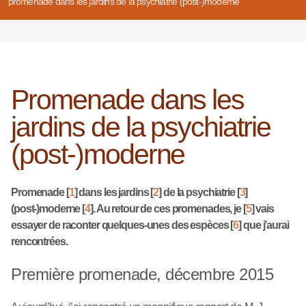
promenade dans les jardins de la psychiatrie (post-)moderne
Promenade dans les
jardins de la psychiatrie
(post-)moderne
Promenade
[
1
]
dans les jardins
[
2
]
de la psychiatrie
[
3
]
(post-)moderne
[
4
]
. Au retour de ces promenades, je
[
5
]
vais
essayer de raconter quelques-unes des espèces
[
6
]
que j’aurai
rencontrées.
Première promenade, décembre 2015