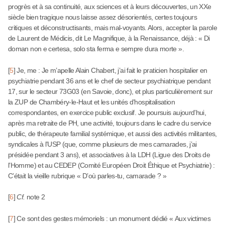
progrès et à sa continuité, aux sciences et à leurs découvertes, un XXe
siècle bien tragique nous laisse assez désorientés, certes toujours
critiques et déconstructisants, mais mal-voyants. Alors, accepter la parole
de Laurent de Médicis, dit Le Magnifique, à la Renaissance, déjà : « Di
doman non e certesa, solo sta ferma e sempre dura morte ».
[
5
]
Je, me : Je m’apelle Alain Chabert, j’ai fait le praticien hospitalier en
psychiatrie pendant 36 ans et le chef de secteur psychiatrique pendant
17, sur le secteur 73G03 (en Savoie, donc), et plus particulièrement sur
la ZUP de Chambéry-le-Haut et les unités d’hospitalisation
correspondantes, en exercice public exclusif. Je poursuis aujourd’hui,
après ma retraite de PH, une activité, toujours dans le cadre du service
public, de thérapeute familial systémique, et aussi des activités militantes,
syndicales à l’USP (que, comme plusieurs de mes camarades, j’ai
présidée pendant 3 ans), et associatives à la LDH (Ligue des Droits de
l’Homme) et au CEDEP (Comité Européen Droit Éthique et Psychiatrie) :
C’était la vieille rubrique « D’où parles-tu, camarade ? »
[
6
]
Cf.
note 2
[
7
]
Ce sont des gestes mémoriels : un monument dédié « Aux victimes