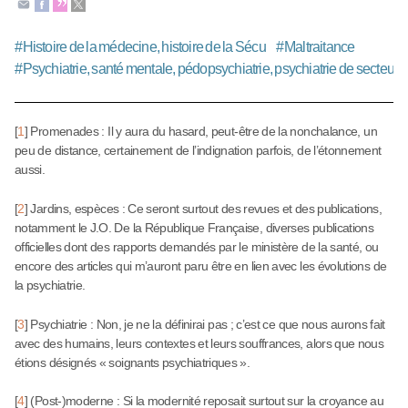
#
Histoire de la médecine, histoire de la Sécu
#
Maltraitance
#
Psychiatrie, santé mentale, pédopsychiatrie, psychiatrie de secteur
[
1
]
Promenades : Il y aura du hasard, peut-être de la nonchalance, un
peu de distance, certainement de l’indignation parfois, de l’étonnement
aussi.
[
2
]
Jardins, espèces : Ce seront surtout des revues et des publications,
notamment le J.O. De la République Française, diverses publications
officielles dont des rapports demandés par le ministère de la santé, ou
encore des articles qui m’auront paru être en lien avec les évolutions de
la psychiatrie.
[
3
]
Psychiatrie : Non, je ne la définirai pas ; c’est ce que nous aurons fait
avec des humains, leurs contextes et leurs souffrances, alors que nous
étions désignés « soignants psychiatriques ».
[
4
]
(Post-)moderne : Si la modernité reposait surtout sur la croyance au