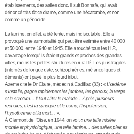
établissements, des asiles donc. Il suit Bonnafé, qui avait
dénoncé très tôt ce drame, comme une hécatombe, et non
comme un génocide.
La famine, en effet, a été lente, mais indiscutable. Elle a
provoqué une surmortalité qui peut être estimée entre 40 000
et 50 000, entre 1940 et 1945. Elle a touché tous les H.P.,
davantage lorsqu’ils étaient grands et proches des grandes
villes, moins les petites structures en ruralité. Les plus fragiles
(internés de longue date, schizophrènes, mélancoliques et
déments) ont payé le plus lourd tribut.
Azema cite le Dr Claire, médecin à Cadillac (33) : «
L’œdème
s’installe, gagne rapidement les jambes, les genoux, la verge
et le scrotum… Il faut aliter le malade… Après plusieurs
rechutes, c’est la syncope et le coma, l’hypotension,
l’hypothermie et la mort…
».
À Clermont de l’Oise, en 1944, on voit «
une telle misère
morale et physiologique, une telle famine… des salles pleines