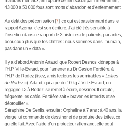
malades mentaux, en rupture de lien social par l’internement,
43 000 à 50 000 fous sont morts d’abandon et d’enfermement.
Au delà des préconisation
[
7
]
, ce qui est passionnant dans le
rapport Azema, c’est son écriture. J’ai été très sensible à
l’insertion dans ce rapport de 3 histoires de patients, parlantes,
beaucoup plus que les chiffres : nous sommes dans l’humain,
pas dans un « data ».
Il y a d’abord Antonin Artaud, que Robert Desnos kidnappe à
l’H.P. Ville-Evrard, pour l’amener au Dr Gaston Ferdière, à
l’H.P. de Rodez (lisez, amis lecteurs les admirables «
Lettres
de Rodez
»). Artaud, qui a perdu 10 kg à Ville-Evrard, en
regagne 13 à Rodez, se remet à écrire, dessiner. Il circule,
fréquente les cafés. Ferdière sait « braver les interdits et se
débrouiller ».
Séraphine De Senlis, ensuite : Orpheline à 7 ans ; à 40 ans, la
vierge lui commande de dessiner et de produire des toiles, ce
qu’elle fait. Avec l’aide d’un protecteur allemand, elle peut