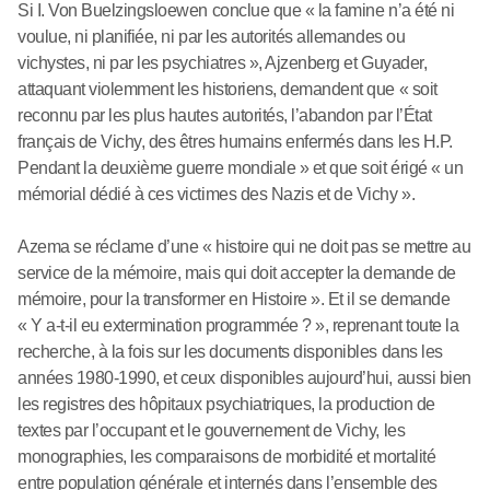
Si I. Von Buelzingsloewen conclue que « la famine n’a été ni
voulue, ni planifiée, ni par les autorités allemandes ou
vichystes, ni par les psychiatres », Ajzenberg et Guyader,
attaquant violemment les historiens, demandent que « soit
reconnu par les plus hautes autorités, l’abandon par l’État
français de Vichy, des êtres humains enfermés dans les H.P.
Pendant la deuxième guerre mondiale » et que soit érigé « un
mémorial dédié à ces victimes des Nazis et de Vichy ».
Azema se réclame d’une « histoire qui ne doit pas se mettre au
service de la mémoire, mais qui doit accepter la demande de
mémoire, pour la transformer en Histoire ». Et il se demande
« Y a-t-il eu extermination programmée ? », reprenant toute la
recherche, à la fois sur les documents disponibles dans les
années 1980-1990, et ceux disponibles aujourd’hui, aussi bien
les registres des hôpitaux psychiatriques, la production de
textes par l’occupant et le gouvernement de Vichy, les
monographies, les comparaisons de morbidité et mortalité
entre population générale et internés dans l’ensemble des