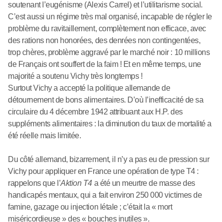
soutenant l’eugénisme (Alexis Carrel) et l’utilitarisme social.
C’est aussi un régime très mal organisé, incapable de régler le
problème du ravitaillement, complètement non efficace, avec
des rations non honorées, des denrées non contingentées,
trop chères, problème aggravé par le marché noir : 10 millions
de Français ont souffert de la faim ! Et en même temps, une
majorité a soutenu Vichy très longtemps !
Surtout Vichy a accepté la politique allemande de
détournement de bons alimentaires. D’où l’inefficacité de sa
circulaire du 4 décembre 1942 attribuant aux H.P. des
suppléments alimentaires : la diminution du taux de mortalité a
été réelle mais limitée.
Du côté allemand, bizarrement, il n’y a pas eu de pression sur
Vichy pour appliquer en France une opération de type T4 :
rappelons que l’
Aktion T4
a été un meurtre de masse des
handicapés mentaux, qui a fait environ 250 000 victimes de
famine, gazage ou injection létale ; c’était la « mort
miséricordieuse » des « bouches inutiles ».