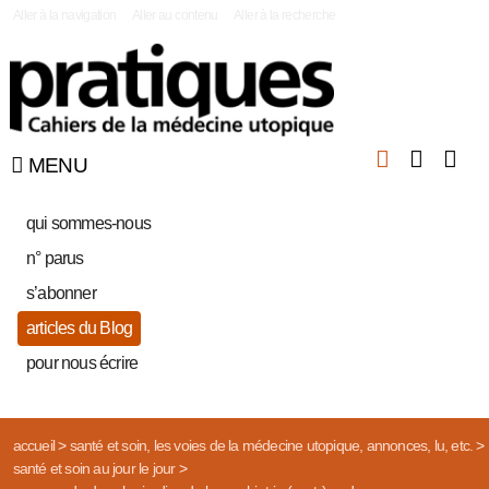
|
Aller à la navigation
Aller au contenu
Aller à la recherche
MENU
qui sommes-nous
n° parus
s’abonner
articles du Blog
pour nous écrire
accueil
>
santé et soin, les voies de la médecine utopique, annonces, lu, etc.
>
santé et soin au jour le jour
>