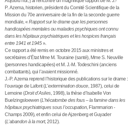
Aujourd’hui, j’ai rencontré un magnifique rapport de M. J.-
P. Azema, historien, président du Comité Scientifique de la
Mission du 70e anniversaire de la fin de la seconde guerre
mondiale, «
Rapport sur le drame que les personnes
handicapées mentales ou malades psychiques ont connu
dans les hôpitaux psychiatriques et les hospices français
entre 1941 et 1945
».
Ce rapport a été remis en octobre 2015 aux ministres et
secrétaires d’État Mme M. Touraine (santé), Mme S. Neuville
(personnes handicapées) et M. J.-M. Todeschini (anciens
combattants), qui l’avaient missionné.
J.-P. Azema reprend l’historique des publications sur le drame :
l’ouvrage de Lafont (
L’extermination douce
, 1987), celui de
Lemoine (
Droit d’Asiles
, 1998), la thèse d’Isabelle Von
Buelzingsloewen (
L’hécatombe des fous – la famine dans les
hôpitaux psychiatriques sous l’occupation
, Flammarion -
Champs 2009), et enfin celui de Ajzenberg et Guyader
(
L’abandon à la mort
, 2012).