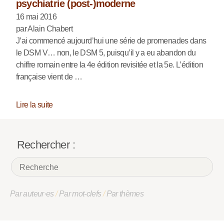
psychiatrie (post-)moderne
16 mai 2016
par Alain Chabert
J’ai commencé aujourd’hui une série de promenades dans
le DSM V… non, le DSM 5, puisqu’il y a eu abandon du
chiffre romain entre la 4e édition revisitée et la 5e. L’édition
française vient de …
Lire la suite
Rechercher :
Par auteur·es
/
Par mot-clefs
/
Par thèmes