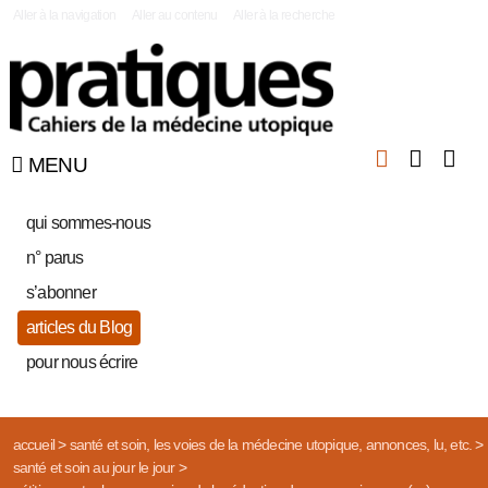
|
Aller à la navigation
Aller au contenu
Aller à la recherche
MENU
qui sommes-nous
n° parus
s’abonner
articles du Blog
pour nous écrire
accueil
>
santé et soin, les voies de la médecine utopique, annonces, lu, etc.
>
santé et soin au jour le jour
>