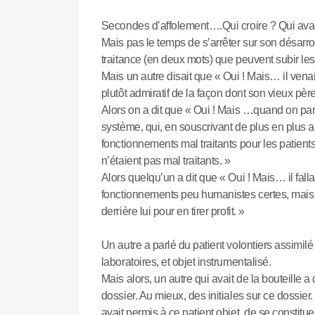
Secondes d’affolement….Qui croire ? Qui avait 
Mais pas le temps de s’arrêter sur son désarroi.
traitance (en deux mots) que peuvent subir les
Mais un autre disait que « Oui ! Mais… il venait
plutôt admiratif de la façon dont son vieux père
Alors on a dit que « Oui ! Mais …quand on parla
système, qui, en souscrivant de plus en plus
fonctionnements mal traitants pour les patient
n’étaient pas mal traitants. »
Alors quelqu’un a dit que « Oui ! Mais… il fall
fonctionnements peu humanistes certes, mais 
derrière lui pour en tirer profit. »
Un autre a parlé du patient volontiers assimil
laboratoires, et objet instrumentalisé.
Mais alors, un autre qui avait de la bouteille a 
dossier. Au mieux, des initiales sur ce dossie
avait permis à ce patient objet, de se constitu