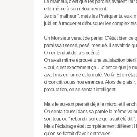
Le malheur, c’est que les paroles avaient l’air
elle-même à son retournement.
Je dis “ malheur ”, mais les Pratiquants, eux, n’
jubiler, à traquer et débusquer les complexités 
Un Monsieur venait de parler. C’était bien ce q
paraissait sensé, pesé, mesuré. Il savait de quo
On entendait de la sincérité.
On avait même éprouvé une satisfaction bienfai
« oui, c’est exactement ça….c’est ce que je me
avait mis en forme et formulé. Voilà. Et on étai
circoncrit toutes nos errances. Alors de plaisi
procuration, on se sentait intelligent.
Mais le suivant prenait déjà le micro, et il ench
On sentait aussi dans sa parole la même volonté
son tour, ou “ rebondir sur ce qui avait été dit ”.
Mais l’éclairage était complètement différent !
qu’on se flattait d’avoir entrevues !