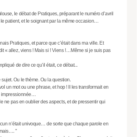
louse, le débat de Pratiques, préparant le numéro d’avril
r le patient, et le soignant par la même occasion…
nais Pratiques, et parce que c’était dans ma ville. Et
t « allez, viens ! Mais si ! Viens !…Même si je suis pas
liqué de dire ce qu’il était, ce débat...
sujet. Ou le thème. Ou la question.
 vol un mot ou une phrase, et hop ! Il les transformait en
ais impressionnée…
 de ne pas en oublier des aspects, et de pressentir qui
u’aucun n’était univoque… de sorte que chaque parole en
 mais…. ”