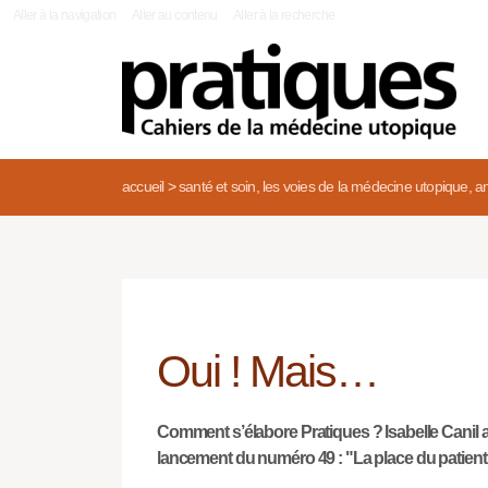
|
Aller à la navigation
Aller au contenu
Aller à la recherche
accueil
>
santé et soin, les voies de la médecine utopique, an
Oui ! Mais…
Comment s’élabore Pratiques ? Isabelle Canil a
lancement du numéro 49 : "La place du patient"