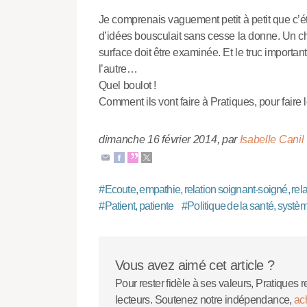
Je comprenais vaguement petit à petit que c’éta
d’idées bousculait sans cesse la donne. Un ch
surface doit être examinée. Et le truc importan
l’autre…
Quel boulot !
Comment ils vont faire à Pratiques, pour faire
dimanche 16 février 2014
,
par
Isabelle Canil
#
Ecoute, empathie, relation soignant-soigné, rela
#
Patient, patiente
#
Politique de la santé, systè
Vous avez aimé cet article ?
Pour rester fidèle à ses valeurs, Pratiques r
lecteurs. Soutenez notre indépendance,
ac