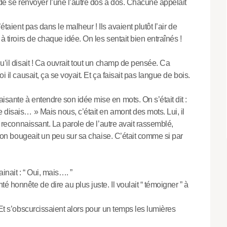
 de se renvoyer l’une l’autre dos à dos. Chacune appelait
étaient pas dans le malheur ! Ils avaient plutôt l’air de
à tiroirs de chaque idée. On les sentait bien entraînés !
u’il disait ! Ca ouvrait tout un champ de pensée. Ca
i il causait, ça se voyait. Et ça faisait pas langue de bois.
sante à entendre son idée mise en mots. On s’était dit :
 disais… » Mais nous, c’était en amont des mots. Lui, il
t reconnaissant. La parole de l’autre avait rassemblé,
r, on bougeait un peu sur sa chaise. C’était comme si par
ainait : “ Oui, mais…. ”
 honnête de dire au plus juste. Il voulait “ témoigner ” à
 Et s’obscurcissaient alors pour un temps les lumières