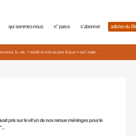
qui sommes-nous
n° parus
s’abonner
articles du B
nonces, lu, etc.
>
santé et soin au jour le jour
>
oui ! mais…
vait pris sur le vif un de nos remue méninges pour le
...