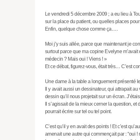
Le vendredi 5 décembre 2009 ; a eu lieu à Tou
sur la place du patient, ou quelles places pou
Enfin, quelque chose comme ça….
Moi j’y suis allée, parce que maintenant je con
surtout parce que ma copine Evelyne m’avait di
médecin ? Mais oui ! Viens ! »
Et ce débat, figurez-vous, était très… C’est comp
Une dame à la table a longuement présenté le 
Il y avait aussi un dessinateur, qui attrapait au
dessin qu’il nous projetait sur un écran. J’ét
Il s’agissait de la mieux cerner la question, et
pourrait écrire sur tel ou tel point.
C’est qu’il y en avait des points ! Et c’est q
amenait une autre qui commençait par : “oui !