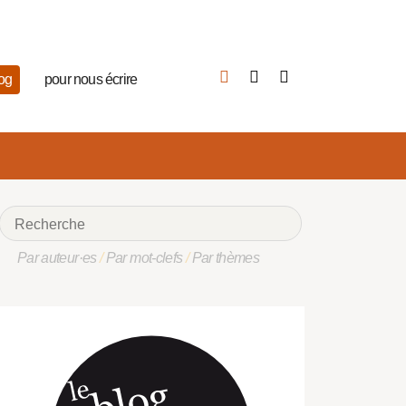
log
pour nous écrire
Par auteur·es
/
Par mot-clefs
/
Par thèmes