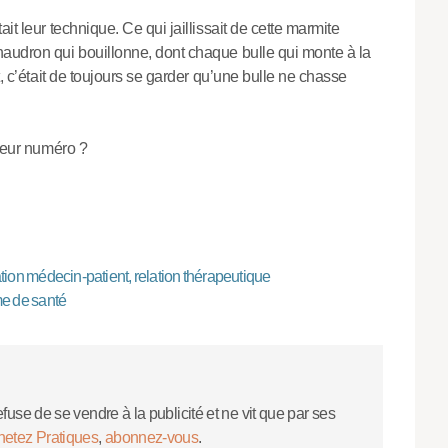
it leur technique. Ce qui jaillissait de cette marmite
audron qui bouillonne, dont chaque bulle qui monte à la
t, c’était de toujours se garder qu’une bulle ne chasse
 leur numéro ?
tion médecin-patient, relation thérapeutique
me de santé
efuse de se vendre à la publicité et ne vit que par ses
hetez Pratiques
,
abonnez-vous
.