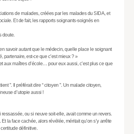
ciations de malades, créées par les malades du SIDA, et
ociale. Et de fait, les rapports soignants-soignés en
s doute.
n savoir autant que le médecin, quelle place le soignant
é, partenaire, est-ce que c’est mieux ? »
et aux maîtres d’école… pour eux aussi, c’est plus ce que
nt ”. Il préférait dire “ citoyen ”. Un malade citoyen,
ineuse d’utopie aussi !
i ressassée, ou si neuve soit-elle, avait comme un revers.
e. Et la face cachée, alors révélée, méritait qu’on s’y arrête
certitude définitive.