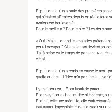
Et puis quelqu’un a parlé des premières asso
qui s’étaient affirmées depuis en réelle force s
avaient été bouleversés.
Pour le meilleur ? Pour le pire ? Les deux san
« Oui ! Mais… quand les malades prétendent e
peut-il occuper ? Si le soignant devient associ
J’ai à peine eu le temps de penser aux curés, 
c’était...
Et puis quelqu’un a remis en cause le mot “ patie
quelle audace. ! L’idée m’a paru belle… vertig
Il y avait tout ça… Et ça fusait de partout…
Et on voyait que chaque idée si évidente, ou s
Et ainsi, telle une médaille, elle était retourné
tout autant. Impossible ici de s’asseoir sur une 