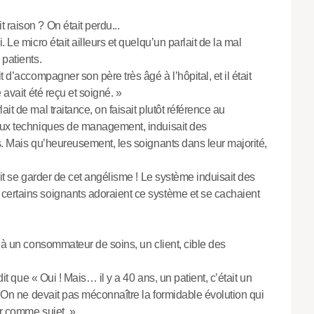
raison ? On était perdu...
 Le micro était ailleurs et quelqu’un parlait de la mal
 patients.
 d’accompagner son père très âgé à l’hôpital, et il était
 avait été reçu et soigné. »
it de mal traitance, on faisait plutôt référence au
 aux techniques de management, induisait des
s. Mais qu’heureusement, les soignants dans leur majorité,
ait se garder de cet angélisme ! Le système induisait des
certains soignants adoraient ce système et se cachaient
é à un consommateur de soins, un client, cible des
dit que « Oui ! Mais… il y a 40 ans, un patient, c’était un
r. On ne devait pas méconnaître la formidable évolution qui
er comme sujet. »