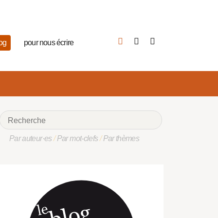
log
pour nous écrire
Par auteur·es
/
Par mot-clefs
/
Par thèmes