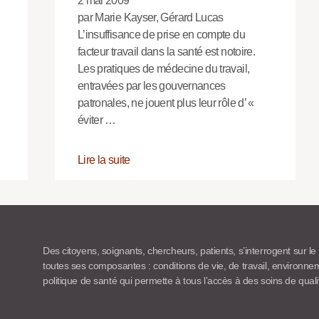
2 mai 2009
par Marie Kayser, Gérard Lucas
L’insuffisance de prise en compte du
facteur travail dans la santé est notoire.
Les pratiques de médecine du travail,
entravées par les gouvernances
patronales, ne jouent plus leur rôle d’ «
éviter …
Lire la suite
Des citoyens, soignants, chercheurs, patients, s’interrogent sur le
toutes ses composantes : conditions de vie, de travail, environn
politique de santé qui permette à tous l’accès à des soins de quali