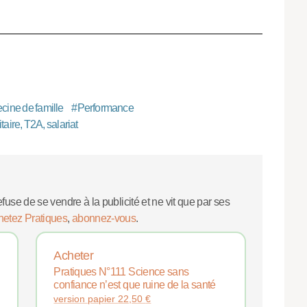
cine de famille
#
Performance
aire, T2A, salariat
efuse de se vendre à la publicité et ne vit que par ses
hetez Pratiques
,
abonnez-vous
.
Acheter
Pratiques N°111 Science sans
confiance n’est que ruine de la santé
version papier
22,50
€