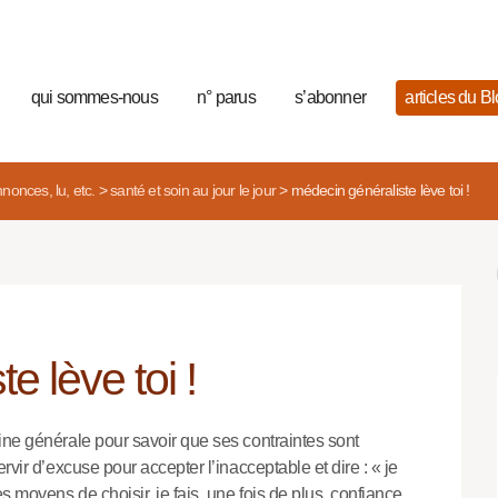
qui sommes-nous
n° parus
s’abonner
articles du B
nonces, lu, etc.
>
santé et soin au jour le jour
>
médecin généraliste lève toi !
 lève toi !
ine générale pour savoir que ses contraintes sont
rvir d’excuse pour accepter l’inacceptable et dire : « je
s moyens de choisir, je fais, une fois de plus, confiance