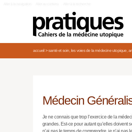
|
Aller à la navigation
Aller au contenu
Aller à la recherche
accueil
>
santé et soin, les voies de la médecine utopique, an
Médecin Généraliste
Je ne connais que trop l’exercice de la médec
grandes. Est-ce pour autant qu’elles doivent se
n’ai pas le temps de comprendre, je n’ai pas le