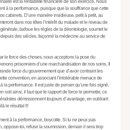
finalité est la rentabilité financière de son exercice. Nous
nt à la performance, puisque que la souffrance que cette
s cabinets. D’une manière insidieuse, petit à petit, au
nteront dans nos têtes l’intérêt du malade et le niveau de
nérale, bafoue les règles de la déontologie, soumet le
, depuis des siècles, façonné la médecine au service de
ar le force des choses, nous acceptons la pose du
venons prisonniers d’une marchandisation de nos soins. Il
 grande force du gouvernement que d’avoir contraint les
ette convention, en associant l’intolérable menace de
t à la performance. Il est juste de penser qu’une fois signé,
n soit ainsi, il faut que le rapport de force le permette, ce
éralistes démissionnent toujours d’avantage, en oubliant
 le résultat !!!
ment à la performance, boycotte. Si tu ne peux pas
on, oppose-toi, refuse la soumission, demain il sera trop