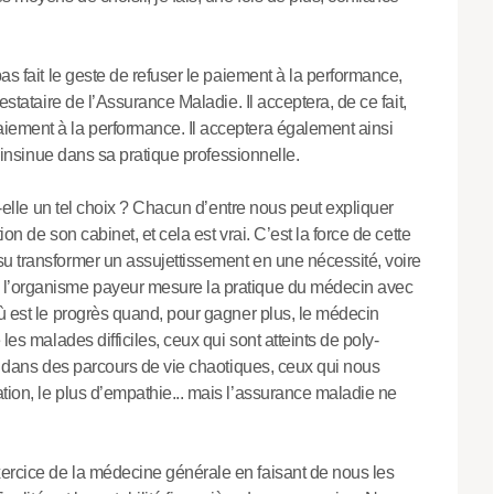
as fait le geste de refuser le paiement à la performance,
estataire de l’Assurance Maladie. Il acceptera, de ce fait,
iement à la performance. Il acceptera également ainsi
s’insinue dans sa pratique professionnelle.
-t-elle un tel choix ? Chacun d’entre nous peut expliquer
on de son cabinet, et cela est vrai. C’est la force de cette
u transformer un assujettissement en une nécessité, voire
 l’organisme payeur mesure la pratique du médecin avec
Où est le progrès quand, pour gagner plus, le médecin
les malades difficiles, ceux qui sont atteints de poly-
nt dans des parcours de vie chaotiques, ceux qui nous
tion, le plus d’empathie... mais l’assurance maladie ne
ercice de la médecine générale en faisant de nous les