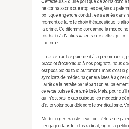
« effecteurs » d’une politique de soins dont la 
ne connaissons que trop les dégâts du paieme
politique engendre conduit les salariés dans no
moment de faire le choix thérapeutique, s’affro
la prime. Ce dilemme condamne la médecine gé
médecin à d’autres valeurs que celles qui ont
l’homme.
En acceptant ce paiement à la performance, p
bracelet électronique à nos poignets, nous de
est possible de faire autrement, mais c’est la
syndicats de médecins généralistes à signer c
l’arrêt de la retraite par répartition au paiemen
ce texte puisse être amélioré. Mais, pour qu’il e
qui n’est pas le cas puisque les médecins gén
d’aller voter pour défendre le syndicalisme. Voilà
Médecin généraliste, lève-toi ! Refuse ce paie
t’engager dans le refus radical, signe la pétiti