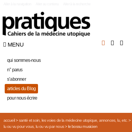
|
Aller à la navigation
Aller au contenu
Aller à la recherche
MENU
qui sommes-nous
n° parus
s’abonner
articles du Blog
pour nous écrire
accueil
>
santé et soin, les voies de la médecine utopique, annonces, lu, etc.
>
lu ou vu pour vous, lu ou vu par nous
>
le bossu musicien