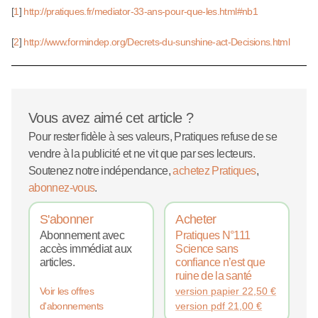
[
1
]
http://pratiques.fr/mediator-33-ans-pour-que-les.html#nb1
[
2
]
http://www.formindep.org/Decrets-du-sunshine-act-Decisions.html
Vous avez aimé cet article ?
Pour rester fidèle à ses valeurs, Pratiques refuse de se
vendre à la publicité et ne vit que par ses lecteurs.
Soutenez notre indépendance,
achetez Pratiques
,
abonnez-vous
.
S'abonner
Acheter
Abonnement avec
Pratiques N°111
accès immédiat aux
Science sans
articles.
confiance n’est que
ruine de la santé
version papier
22,50
€
Voir les offres
version pdf
21,00
€
d'abonnements