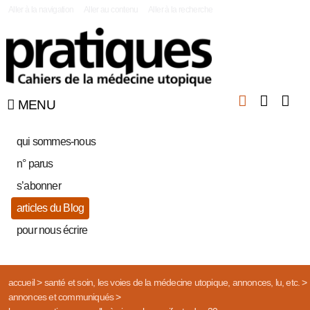
|
Aller à la navigation
Aller au contenu
Aller à la recherche
MENU
qui sommes-nous
n° parus
s’abonner
articles du Blog
pour nous écrire
accueil
>
santé et soin, les voies de la médecine utopique, annonces, lu, etc.
>
annonces et communiqués
>