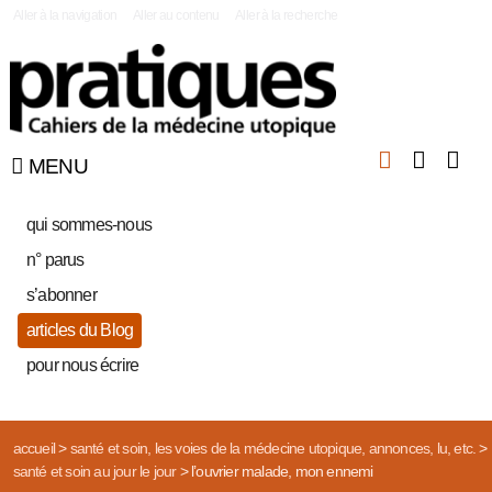
|
Aller à la navigation
Aller au contenu
Aller à la recherche
MENU
qui sommes-nous
n° parus
s’abonner
articles du Blog
pour nous écrire
accueil
>
santé et soin, les voies de la médecine utopique, annonces, lu, etc.
>
santé et soin au jour le jour
>
l’ouvrier malade, mon ennemi