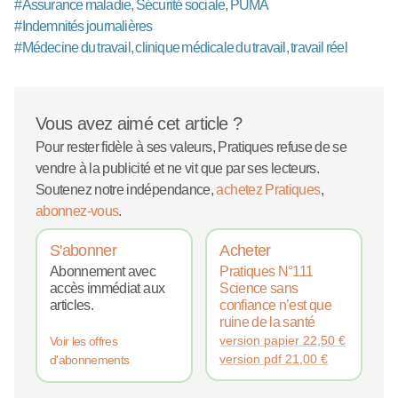
#
Assurance maladie, Sécurité sociale, PUMA
#
Indemnités journalières
#
Médecine du travail, clinique médicale du travail, travail réel
Vous avez aimé cet article ?
Pour rester fidèle à ses valeurs, Pratiques refuse de se
vendre à la publicité et ne vit que par ses lecteurs.
Soutenez notre indépendance,
achetez Pratiques
,
abonnez-vous
.
S'abonner
Acheter
Abonnement avec
Pratiques N°111
accès immédiat aux
Science sans
articles.
confiance n’est que
ruine de la santé
version papier
22,50
€
Voir les offres
version pdf
21,00
€
d'abonnements