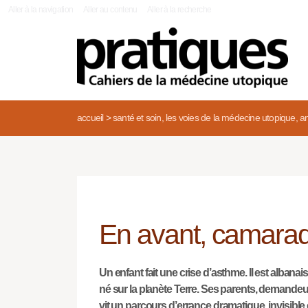
|
Aller à la navigation
Aller au contenu
Aller à la recherche
accueil
>
santé et soin, les voies de la médecine utopique, an
En avant, camarad
Un enfant fait une crise d’asthme. Il est albanai
né sur la planète Terre. Ses parents, demandeur
vit un parcours d’errance dramatique, invisible