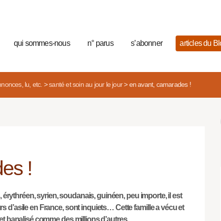
qui sommes-nous
n° parus
s’abonner
articles du B
nonces, lu, etc.
>
santé et soin au jour le jour
>
en avant, camarades !
es !
s, érythréen, syrien, soudanais, guinéen, peu importe, il est
s d’asile en France, sont inquiets… Cette famille a vécu et
 et banalisé comme des millions d’autres.