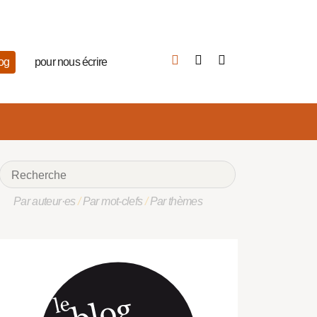
log
pour nous écrire
Par auteur·es
/
Par mot-clefs
/
Par thèmes