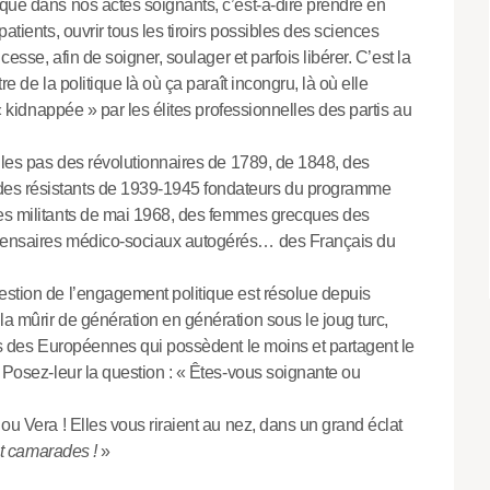
ique dans nos actes soignants, c’est-à-dire prendre en
atients, ouvrir tous les tiroirs possibles des sciences
cesse, afin de soigner, soulager et parfois libérer. C’est la
re de la politique là où ça paraît incongru, là où elle
 « kidnappée » par les élites professionnelles des partis au
s les pas des révolutionnaires de 1789, de 1848, des
des résistants de 1939-1945 fondateurs du programme
des militants de mai 1968, des femmes grecques des
spensaires médico-sociaux autogérés… des Français du
estion de l’engagement politique est résolue depuis
a mûrir de génération en génération sous le joug turc,
les des Européennes qui possèdent le moins et partagent le
. Posez-leur la question : « Êtes-vous soignante ou
ou Vera ! Elles vous riraient au nez, dans un grand éclat
t camarades !
»