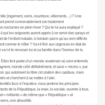
amille (logement, soins, nourriture, vêtements…) ? Une
nfant prend convenablement son traitement
ses nocturnes en plein hiver ? Qui le lui aura expliqué ?
à qui les soignants auront appris à se servir des sprays et
 de l’enfant malade, si lointain parce qu’au nom difficile
nt comme le nôtre ? Va-t-il finir aux urgences en état de
 va-t-il le renvoyer lui et sa famille dans l’horreur de la
Elles font partie d’un monde souterrain où sont enfermés
pagnent, monde créé délibérément, et sans « micros », par
ir, qui autorisent la libre circulation des capitaux, mais
és et cherchent à se mettre à l’abri.
oltés face à l’injustice, nous portons les principes
nts de la République, la vraie, la sociale, ouverte à tous.
 et « militants » de même que « République » et
-sens, une absurdité.