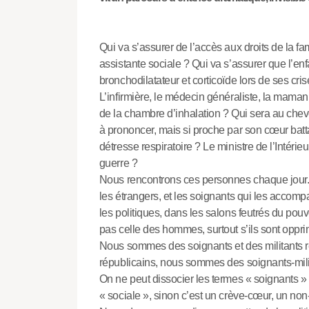
Qui va s’assurer de l’accès aux droits de la f
assistante sociale ? Qui va s’assurer que l’e
bronchodilatateur et corticoïde lors de ses cri
L’infirmière, le médecin généraliste, la maman 
de la chambre d’inhalation ? Qui sera au chevet
à prononcer, mais si proche par son cœur batta
détresse respiratoire ? Le ministre de l’Intérieur
guerre ?
Nous rencontrons ces personnes chaque jour. 
les étrangers, et les soignants qui les accom
les politiques, dans les salons feutrés du pouvo
pas celle des hommes, surtout s’ils sont opprim
Nous sommes des soignants et des militants rév
républicains, nous sommes des soignants-milita
On ne peut dissocier les termes « soignants »
« sociale », sinon c’est un crève-cœur, un non