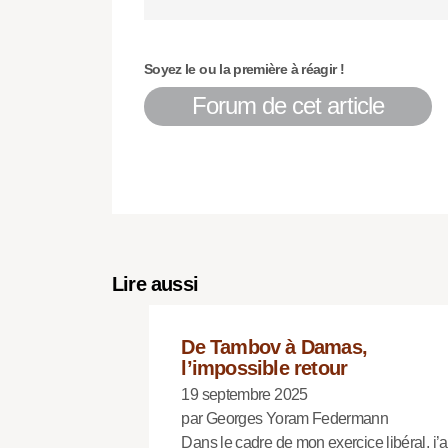
Soyez le ou la première à réagir !
Forum de cet article
Lire aussi
De Tambov à Damas,
l’impossible retour
19 septembre 2025
par Georges Yoram Federmann
Dans le cadre de mon exercice libéral, j’a