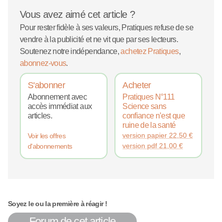
Vous avez aimé cet article ?
Pour rester fidèle à ses valeurs, Pratiques refuse de se
vendre à la publicité et ne vit que par ses lecteurs.
Soutenez notre indépendance,
achetez Pratiques
,
abonnez-vous
.
S'abonner
Acheter
Abonnement avec
Pratiques N°111
accès immédiat aux
Science sans
articles.
confiance n’est que
ruine de la santé
version papier
22,50
€
Voir les offres
version pdf
21,00
€
d'abonnements
Soyez le ou la première à réagir !
Forum de cet article