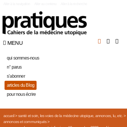
|
Aller à la navigation
Aller au contenu
Aller à la recherche
MENU
qui sommes-nous
n° parus
s’abonner
articles du Blog
pour nous écrire
accueil
>
santé et soin, les voies de la médecine utopique, annonces, lu, etc.
>
annonces et communiqués
>