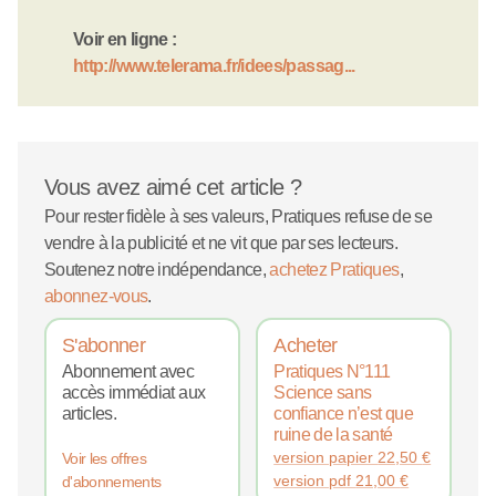
Voir en ligne :
http://www.telerama.fr/idees/passag...
Vous avez aimé cet article ?
Pour rester fidèle à ses valeurs, Pratiques refuse de se
vendre à la publicité et ne vit que par ses lecteurs.
Soutenez notre indépendance,
achetez Pratiques
,
abonnez-vous
.
S'abonner
Acheter
Abonnement avec
Pratiques N°111
accès immédiat aux
Science sans
articles.
confiance n’est que
ruine de la santé
version papier
22,50
€
Voir les offres
version pdf
21,00
€
d'abonnements