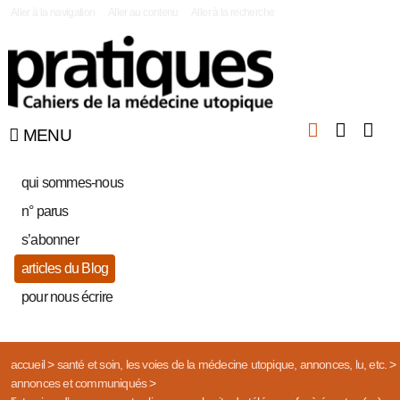
|
Aller à la navigation
Aller au contenu
Aller à la recherche
MENU
qui sommes-nous
n° parus
s’abonner
articles du Blog
pour nous écrire
accueil
>
santé et soin, les voies de la médecine utopique, annonces, lu, etc.
>
annonces et communiqués
>