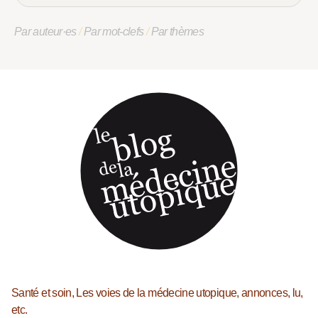
Par auteur·es
/
Par mot-clefs
/
Par thèmes
Santé et soin, Les voies de la médecine utopique, annonces, lu,
etc.