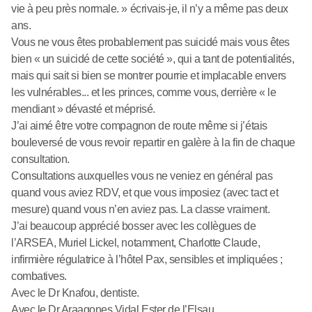
vie à peu près normale. » écrivais-je, il n’y a même pas deux
ans.
Vous ne vous êtes probablement pas suicidé mais vous êtes
bien « un suicidé de cette société », qui a tant de potentialités,
mais qui sait si bien se montrer pourrie et implacable envers
les vulnérables... et les princes, comme vous, derrière « le
mendiant » dévasté et méprisé.
J’ai aimé être votre compagnon de route même si j’étais
bouleversé de vous revoir repartir en galère à la fin de chaque
consultation.
Consultations auxquelles vous ne veniez en général pas
quand vous aviez RDV, et que vous imposiez (avec tact et
mesure) quand vous n’en aviez pas. La classe vraiment.
J’ai beaucoup apprécié bosser avec les collègues de
l’ARSEA, Muriel Lickel, notamment, Charlotte Claude,
infirmière régulatrice à l’hôtel Pax, sensibles et impliquées ;
combatives.
Avec le Dr Knafou, dentiste.
Avec le Dr Araagones Vidal Ester de l’Elsau.