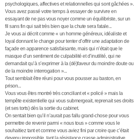
psychologiques, affectives et relationnelles qui sont gâchées ».
Vous avez passé votre temps à essayer de survivre en
essayant de ne pas vous noyer comme un équilibriste, sur un
fil sans fin qui sait très bien que la chute sera fatale...
Je vous ai décrit comme « un homme généreux, idéaliste et
loyal donnant le change pour tenter d’offrir une adaptation de
façade en apparence satisfaisante, mais qui n’était que le
masque d’un sentiment de culpabilité et d’inutilité, qui ne
demandait qu’à s’exprimer à la (dé)faveur du moindre doute ou
de la moindre interrogation »...
Tout semblait être réuni pour vous pousser au baston, en
prison...
Vous vous êtes montré très conciliant et « policé » mais la
tempête existentielle qui vous submergeait, reprenait ses droits
(et ses torts) dès la sortie du cabinet.
On sentait bien qu’il n’aurait pas fallu grand-chose pour vous
permettre de revenir parmi « nous tous » comme vous le
souhaitiez tant et comme vous aviez fini par croire que c’était
devenu impossible, tant la résistance crasse administrative