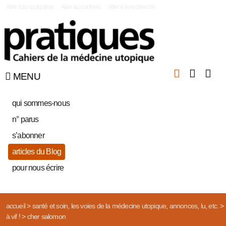
|
Aller à la navigation
Aller au contenu
Aller à la recherche
MENU
qui sommes-nous
n° parus
s’abonner
articles du Blog
pour nous écrire
accueil
>
santé et soin, les voies de la médecine utopique, annonces, lu, etc.
>
à vif !
>
cher salomon