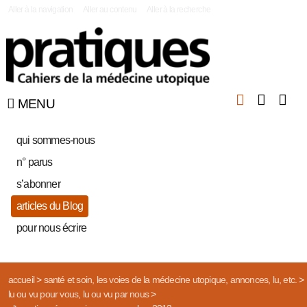
|
Aller à la navigation
Aller au contenu
Aller à la recherche
MENU
qui sommes-nous
n° parus
s’abonner
articles du Blog
pour nous écrire
accueil
>
santé et soin, les voies de la médecine utopique, annonces, lu, etc.
>
lu ou vu pour vous, lu ou vu par nous
>