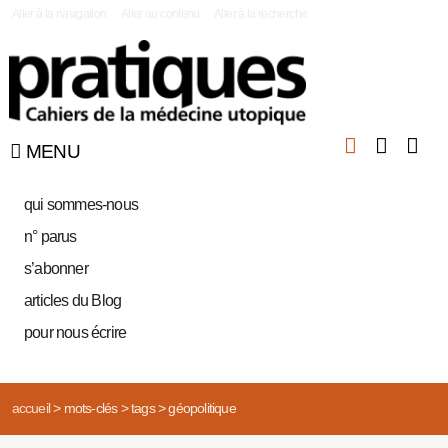
|
Aller à la navigation
Aller au contenu
Aller à la recherche
MENU
qui sommes-nous
n° parus
s’abonner
articles du Blog
pour nous écrire
accueil
>
mots-clés
>
tags
>
géopolitique