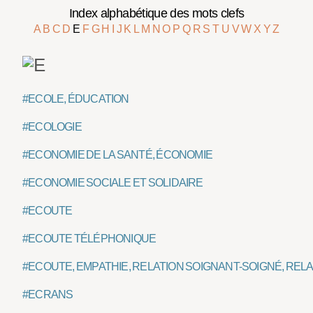
Index alphabétique des mots clefs
A
B
C
D
E
F
G
H
I
J
K
L
M
N
O
P
Q
R
S
T
U
V
W
X
Y
Z
#ECOLE, ÉDUCATION
#ECOLOGIE
#ECONOMIE DE LA SANTÉ, ÉCONOMIE
#ECONOMIE SOCIALE ET SOLIDAIRE
#ECOUTE
#ECOUTE TÉLÉPHONIQUE
#ECOUTE, EMPATHIE, RELATION SOIGNANT-SOIGNÉ, REL
#ECRANS