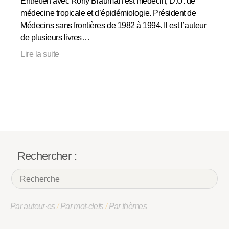
Entretien avec Rony Brauman est médecin, D.U. de
médecine tropicale et d’épidémiologie. Président de
Médecins sans frontières de 1982 à 1994. Il est l’auteur
de plusieurs livres…
Lire la suite
Rechercher :
Par auteur·es
/
Par mot-clefs
/
Par thèmes