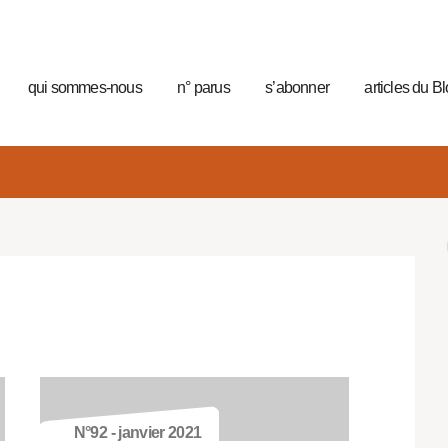
qui sommes-nous
n° parus
s’abonner
articles du B
N°92 - janvier 2021