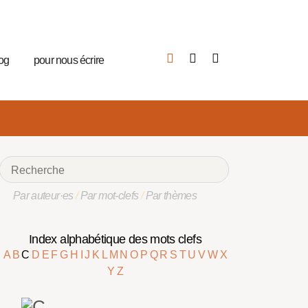
log
pour nous écrire
Par auteur·es
/
Par mot-clefs
/
Par thèmes
Index alphabétique des mots clefs
A
B
C
D
E
F
G
H
I
J
K
L
M
N
O
P
Q
R
S
T
U
V
W
X
Y
Z