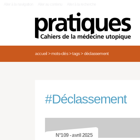
|
Aller à la navigation
Aller au contenu
Aller à la recherche
accueil
>
mots-clés
>
tags
>
déclassement
#
Déclassement
N°109 - avril 2025