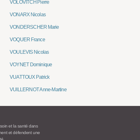
VOLOVITCH Pierre
VONARX Nicolas
VONDERSCHER Marie
VOQUER France
VOULEVIS Nicolas
VOYNET Dominique
VUATTOUX Patrick
VUILLERNOT Anne-Martine
 soin et la santé dans
ement et défendent une
té.