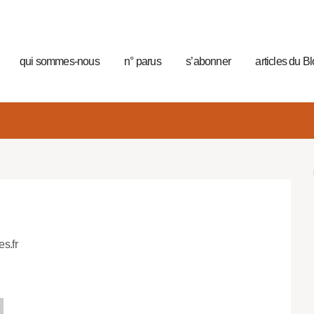
qui sommes-nous
n° parus
s’abonner
articles du B
es.fr