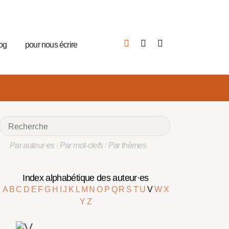
log
pour nous écrire
Par auteur·es
/
Par mot-clefs
/
Par thèmes
Index alphabétique des auteur·es
A
B
C
D
E
F
G
H
I
J
K
L
M
N
O
P
Q
R
S
T
U
V
W
X
Y
Z