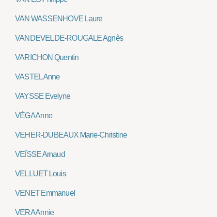
VAN WASSENHOVE Laure
VANDEVELDE-ROUGALE Agnès
VARICHON Quentin
VASTEL Anne
VAYSSE Evelyne
VÉGA Anne
VEHER-DUBEAUX Marie-Christine
VEÏSSE Arnaud
VELLUET Louis
VENET Emmanuel
VERA Annie