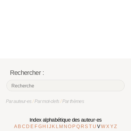
Rechercher :
Par auteur·es
/
Par mot-clefs
/
Par thèmes
Index alphabétique des auteur·es
A
B
C
D
E
F
G
H
I
J
K
L
M
N
O
P
Q
R
S
T
U
V
W
X
Y
Z