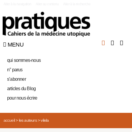
|
Aller à la navigation
Aller au contenu
Aller à la recherche
MENU
qui sommes-nous
n° parus
s’abonner
articles du Blog
pour nous écrire
accueil
>
les auteurs
>
vilela