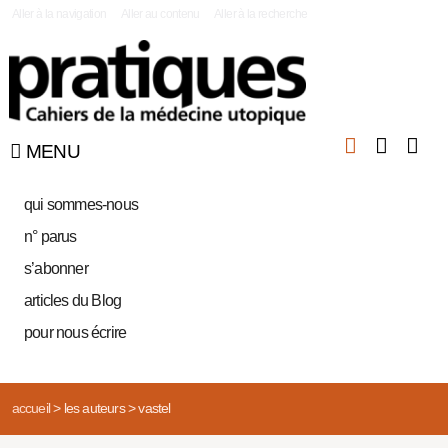
|
Aller à la navigation
Aller au contenu
Aller à la recherche
MENU
qui sommes-nous
n° parus
s’abonner
articles du Blog
pour nous écrire
accueil
>
les auteurs
>
vastel