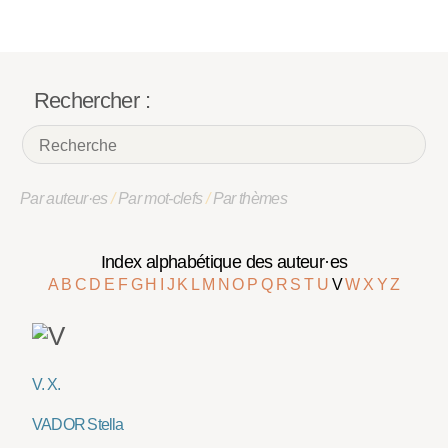
Rechercher :
Par auteur·es
/
Par mot-clefs
/
Par thèmes
Index alphabétique des auteur·es
A
B
C
D
E
F
G
H
I
J
K
L
M
N
O
P
Q
R
S
T
U
V
W
X
Y
Z
V. X.
VADOR Stella